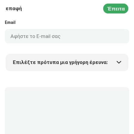
επαφή
Έπειτα
Email
Επιλέξτε πρότυπα μια γρήγορη έρευνα:
Τιμή προϊόντος
Min.order quantity
Vraag een staal aan
Meer details