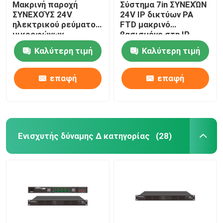
Μακρινή παροχή
Σύστημα 7in ΣΥΝΕΧΏΝ
ΣΥΝΕΧΟΎΣ 24V
24V IP δικτύων PA
ηλεκτρικού ρεύματος
FTD μακρινό
Περίπου εμείς
μικροφώνων
βασισμένο στη IP
σελιδοποίησης
μικρόφωνο οθόνης
Καλύτερη τιμή
Καλύτερη τιμή
οθόνης αφής δικτύων
αφής LCD
Γύρος εργοστασίων
IP
επαφή
επαφή
Ποιοτικός έλεγχος
Μας ελάτε σε επαφή με
Ενισχυτής δύναμης Δ κατηγορίας
(28)
Ειδήσεις
Περιπτώσεις
Ενισχυτής συστημάτων PA