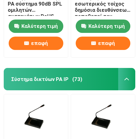
PA σύστημα 90dB SPL
εσωτερικός τοίχος
ομιλητών
δημόσια διευθύνσεων
συστημάτων RoHS
τοποθετεί τον
ISO9001 με τα μαύρα
ομιλητή 6W σε 10W
Καλύτερη τιμή
Καλύτερη τιμή
κάγκελα μετάλλων
100V
επαφή
επαφή
Σύστημα δικτύων PA IP
(73)
Σπίτι
Προϊόντα
Βίντεο