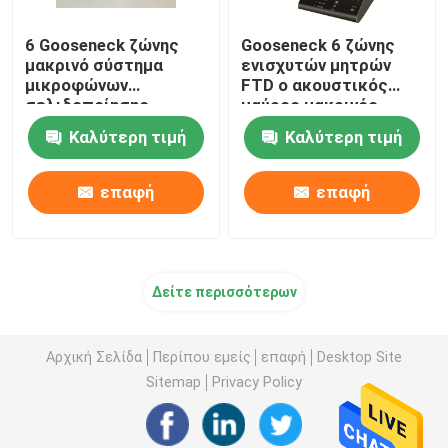
6 Gooseneck ζώνης
Gooseneck 6 ζώνης
Σύστημα μικροφώνων PA
μακρινό σύστημα
ενισχυτών μητρών
μικροφώνων
FTD ο ακουστικός
σελιδοποίησης
μαύρος μακρινός
Ασύρματα συστήματα διασκέψεων
κλήσης για τον
Μαύρος μικροφώνων
Καλύτερη τιμή
Καλύτερη τιμή
ακουστικό ενισχυτή
κλήσης
μητρών
σελιδοποιώντας
Συνδεμένο με καλώδιο σύστημα διασκέψεων
επαφή
επαφή
σύστημα δημόσια διευθύνσεων
Δείτε περισσότερων
Έλεγχος όγκου ομιλητών PA
Αρχική Σελίδα
Περίπου εμείς
επαφή
Desktop Site
Υπέρ ακουστικός ενισχυτής
Sitemap
Privacy Policy
Επαγγελματικοί ακουστικοί ομιλητές