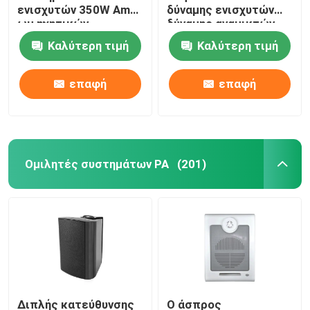
ενισχυτών 350W Ampli
δύναμης ενισχυτών
ωμ ηχητικών
δύναμης αναμικτών
συστημάτων δύναμης
καναλιών PA ράφι
Καλύτερη τιμή
Καλύτερη τιμή
τοποθετεί
επαφή
επαφή
Ομιλητές συστημάτων PA
(201)
Διπλής κατεύθυνσης
Ο άσπρος