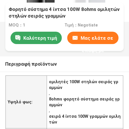
Φορητό σύστημα 4 ίντσα 100W 8ohms ομιλητών
στηλών σειράς γραμμών
MOQ：1
Τιμή：Negotiate
Καλύτερη τιμή
Μας ελάτε σε
επαφή με
Περιγραφή προϊόντων
ομιλητές 100W στηλών σειράς γρ
αμμών
,
8ohms φορητό σύστημα σειράς γρ
Υψηλό φως:
αμμών
,
σειρά 4 ίντσα 100W γραμμών ομιλη
τών