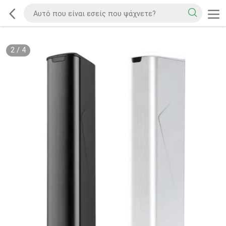
2
/
4