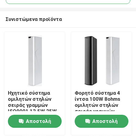
Συνιστώμενα προϊόντα
Ηχητικό σύστημα
Φορητό σύστημα 4
Σπίτι
ομιλητών στηλών
ίντσα 100W 8ohms
σειράς γραμμών
ομιλητών στηλών
ISO9001 12.5W 25W
σειράς γραμμών
Προϊόντα
50W για το σπίτι
Αποστολή
Αποστολή
ερώτησης
ερώτησης
Βίντεο