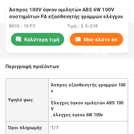
Άσπρος 100V όγκου ομιλητών ABS 6W 100V
συστημάτων PA εξασθενητής γραμμών ελέγχου
MOQ：10 PC
Τιμή：$ 3~$18
Καλύτερη τιμή
Μας ελάτε σε
επαφή με
Περιγραφή προϊόντων
Άσπρος εξασθενητής γραμμών 100
v
,
Υψηλό φως:
Έλεγχος όγκου ομιλητών ABS 100
V
,
έλεγχος όγκου 6W 100v
Όροι πληρωμής
T/T