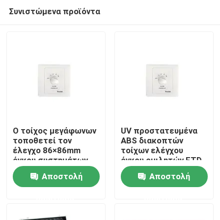
Συνιστώμενα προϊόντα
Ο τοίχος μεγάφωνων
UV προστατευμένα
τοποθετεί τον
ABS διακοπτών
έλεγχο 86×86mm
τοίχων ελέγχου
Σπίτι
όγκου συστημάτων
όγκου ομιλητών FTD
PA στεγανό
ROHS PA
Αποστολή
Αποστολή
Προϊόντα
ερώτησης
ερώτησης
Βίντεο