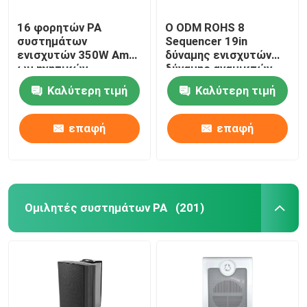
16 φορητών PA
Ο ODM ROHS 8
συστημάτων
Sequencer 19in
ενισχυτών 350W Ampli
δύναμης ενισχυτών
ωμ ηχητικών
δύναμης αναμικτών
συστημάτων δύναμης
καναλιών PA ράφι
Καλύτερη τιμή
Καλύτερη τιμή
τοποθετεί
επαφή
επαφή
Ομιλητές συστημάτων PA
(201)