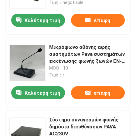
Τιμή：negotiable
Καλύτερη τιμή
επαφή
Μικρόφωνο οθόνης αφής
συστημάτων Pava συστημάτων
εκκένωσης φωνής ζωνών EN-
6500TM 120
MOQ：10
Τιμή：/
Καλύτερη τιμή
επαφή
Σπίτι
Προϊόντα
Σύστημα συναγερμών φωνής
δημόσια διευθύνσεων PAVA
AC230V
Βίντεο