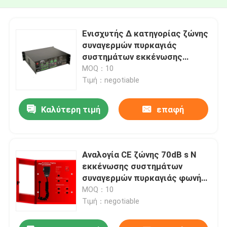
Ενισχυτής Δ κατηγορίας ζώνης
συναγερμών πυρκαγιάς
συστημάτων εκκένωσης
φωνής μετάλλων EVAC 60HZ
MOQ：10
500W 6
Τιμή：negotiable
Καλύτερη τιμή
επαφή
Αναλογία CE ζώνης 70dB s Ν
εκκένωσης συστημάτων
συναγερμών πυρκαγιάς φωνής
FTD
MOQ：10
Τιμή：negotiable