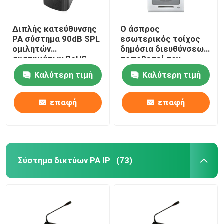
Διπλής κατεύθυνσης
Ο άσπρος
PA σύστημα 90dB SPL
εσωτερικός τοίχος
ομιλητών
δημόσια διευθύνσεων
συστημάτων RoHS
τοποθετεί τον
ISO9001 με τα μαύρα
ομιλητή 6W σε 10W
Καλύτερη τιμή
Καλύτερη τιμή
κάγκελα μετάλλων
100V
επαφή
επαφή
Σύστημα δικτύων PA IP
(73)