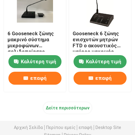
6 Gooseneck ζώνης
Gooseneck 6 ζώνης
μακρινό σύστημα
ενισχυτών μητρών
μικροφώνων
FTD ο ακουστικός
σελιδοποίησης
μαύρος μακρινός
κλήσης για τον
Μαύρος μικροφώνων
Καλύτερη τιμή
Καλύτερη τιμή
ακουστικό ενισχυτή
κλήσης
μητρών
σελιδοποιώντας
επαφή
επαφή
Δείτε περισσότερων
Αρχική Σελίδα
Περίπου εμείς
επαφή
Desktop Site
Sitemap
Privacy Policy