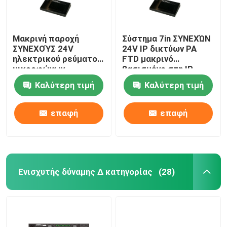
Μακρινή παροχή
Σύστημα 7in ΣΥΝΕΧΏΝ
ΣΥΝΕΧΟΎΣ 24V
24V IP δικτύων PA
ηλεκτρικού ρεύματος
FTD μακρινό
μικροφώνων
βασισμένο στη IP
σελιδοποίησης
μικρόφωνο οθόνης
Καλύτερη τιμή
Καλύτερη τιμή
οθόνης αφής δικτύων
αφής LCD
IP
επαφή
επαφή
Ενισχυτής δύναμης Δ κατηγορίας
(28)