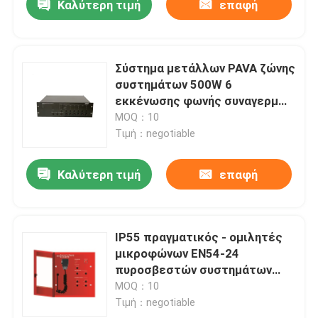
Καλύτερη τιμή
επαφή
Σύστημα μετάλλων PAVA ζώνης
συστημάτων 500W 6
εκκένωσης φωνής συναγερμών
πυρκαγιάς CE
MOQ：10
Τιμή：negotiable
Καλύτερη τιμή
επαφή
IP55 πραγματικός - ομιλητές
μικροφώνων EN54-24
πυροσβεστών συστημάτων
συναγερμών χρονικής
MOQ：10
ελεγκτικοί φωνής
Τιμή：negotiable