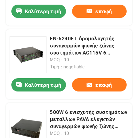
Καλύτερη τιμή
επαφή
EN-6240ET δρομολογητής
συναγερμών φωνής ζώνης
συστημάτων AC115V 6
εκκένωσης φωνής
MOQ：10
Τιμή：negotiable
Καλύτερη τιμή
επαφή
500W 6 ενισχυτής συστημάτων
μετάλλων PAVA ελεγκτών
συναγερμών φωνής ζώνης
EVAC
MOQ：10