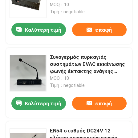
MOQ：10
Τιμή：negotiable
Περίπου εμείς
Καλύτερη τιμή
επαφή
Γύρος εργοστασίων
Ποιοτικός έλεγχος
Συναγερμός πυρκαγιάς
συστημάτων EVAC εκκένωσης
φωνής έκτακτης ανάγκης
Μας ελάτε σε επαφή με
σημείου εισόδου DC24V
MOQ：10
Τιμή：negotiable
Ειδήσεις
Καλύτερη τιμή
επαφή
Περιπτώσεις
EN54 σταθμός DC24V 12
Ενισχυτής συστημάτων PA
κλήσης συναγερμών φωνής