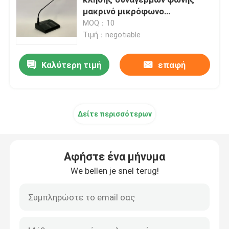
μακρινό μικρόφωνο
σελιδοποίησης ζωνών
MOQ：10
Ομιλητές συστημάτων PA
Τιμή：negotiable
Σύστημα δικτύων PA IP
Καλύτερη τιμή
επαφή
Ενισχυτής δύναμης Δ κατηγορίας
Δείτε περισσότερων
Ακουστικός ενισχυτής μητρών
Αφήστε ένα μήνυμα
Ομιλητής στηλών σειράς γραμμών
We bellen je snel terug!
Σύστημα εκκένωσης φωνής
Ακουστικός φορέας DVD