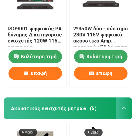
ISO9001 ψηφιακός PA
2*350W δύο - σύστημα
δύναμης Δ κατηγορίας
230V 115V ψηφιακό
ενισχυτής 120W 115V
ακουστικό Amp
ενισχυτών
ενισχυτών PA δύναμης
καναλιών
Καλύτερη τιμή
Καλύτερη τιμή
επαφή
επαφή
Ακουστικός ενισχυτής μητρών
(5)