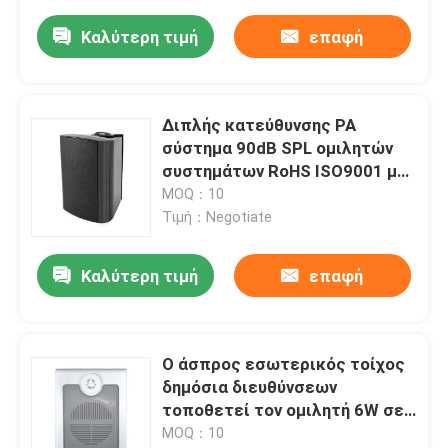
Καλύτερη τιμή
επαφή
Διπλής κατεύθυνσης PA
σύστημα 90dB SPL ομιλητών
συστημάτων RoHS ISO9001 με
τα μαύρα κάγκελα μετάλλων
MOQ：10
Τιμή：Negotiate
Καλύτερη τιμή
επαφή
Ο άσπρος εσωτερικός τοίχος
δημόσια διευθύνσεων
τοποθετεί τον ομιλητή 6W σε
10W 100V
MOQ：10