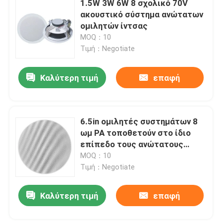
1.5W 3W 6W 8 σχολικό 70V
ακουστικό σύστημα ανώτατων
Σύστημα μικροφώνων PA
ομιλητών ίντσας
MOQ：10
Τιμή：Negotiate
Ασύρματα συστήματα διασκέψεων
Καλύτερη τιμή
επαφή
Συνδεμένο με καλώδιο σύστημα διασκέψεων
σύστημα δημόσια διευθύνσεων
6.5in ομιλητές συστημάτων 8
ωμ PA τοποθετούν στο ίδιο
επίπεδο τους ανώτατους
Έλεγχος όγκου ομιλητών PA
ομιλητές Frameless
MOQ：10
Τιμή：Negotiate
Υπέρ ακουστικός ενισχυτής
Καλύτερη τιμή
επαφή
Επαγγελματικοί ακουστικοί ομιλητές