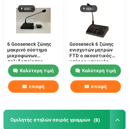
6 Gooseneck ζώνης
Gooseneck 6 ζώνης
μακρινό σύστημα
ενισχυτών μητρών
μικροφώνων
FTD ο ακουστικός
σελιδοποίησης
μαύρος μακρινός
κλήσης για τον
Μαύρος μικροφώνων
Καλύτερη τιμή
Καλύτερη τιμή
ακουστικό ενισχυτή
κλήσης
μητρών
σελιδοποιώντας
επαφή
επαφή
Ομιλητής στηλών σειράς γραμμών
(8)