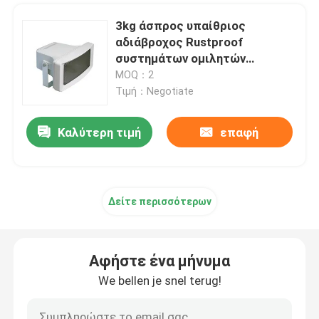
3kg άσπρος υπαίθριος
αδιάβροχος Rustproof
συστημάτων ομιλητών
κέρατων PA
MOQ：2
Τιμή：Negotiate
Καλύτερη τιμή
επαφή
Δείτε περισσότερων
Αφήστε ένα μήνυμα
We bellen je snel terug!