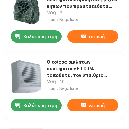
κήπων που προστατεύεται
στεγανοποιήστε
MOQ：2
Ομιλητές συστημάτων PA
Τιμή：Negotiate
Σύστημα δικτύων PA IP
Καλύτερη τιμή
επαφή
Ενισχυτής δύναμης Δ κατηγορίας
Ο τοίχος ομιλητών
συστημάτων FTD PA
Ακουστικός ενισχυτής μητρών
τοποθετεί τον υπαίθριο
ομιλητή 100V δημόσια
MOQ：10
Ομιλητής στηλών σειράς γραμμών
διευθύνσεων
Τιμή：Negotiate
Καλύτερη τιμή
επαφή
Σύστημα εκκένωσης φωνής
Ακουστικός φορέας DVD