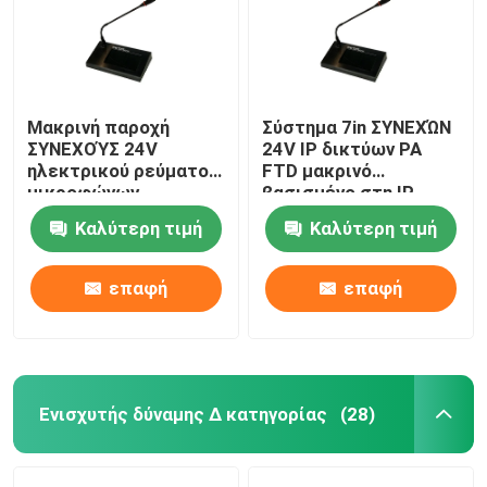
Μακρινή παροχή
Σύστημα 7in ΣΥΝΕΧΏΝ
ΣΥΝΕΧΟΎΣ 24V
24V IP δικτύων PA
ηλεκτρικού ρεύματος
FTD μακρινό
μικροφώνων
βασισμένο στη IP
σελιδοποίησης
μικρόφωνο οθόνης
Καλύτερη τιμή
Καλύτερη τιμή
οθόνης αφής δικτύων
αφής LCD
IP
επαφή
επαφή
Ενισχυτής δύναμης Δ κατηγορίας
(28)