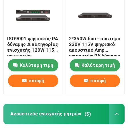
ISO9001 ψηφιακός PA
2*350W δύο - σύστημα
δύναμης Δ κατηγορίας
230V 115V ψηφιακό
ενισχυτής 120W 115V
ακουστικό Amp
ενισχυτών
ενισχυτών PA δύναμης
καναλιών
Καλύτερη τιμή
Καλύτερη τιμή
επαφή
επαφή
Ακουστικός ενισχυτής μητρών
(5)