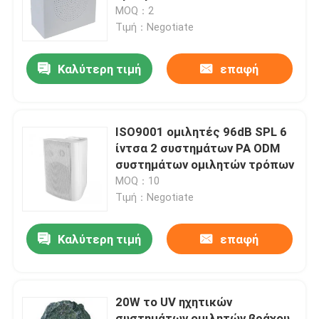
δημόσια διευθύνσεων τα
MOQ：2
τοίχος
Τιμή：Negotiate
Περίπου εμείς
Καλύτερη τιμή
επαφή
Γύρος εργοστασίων
Ποιοτικός έλεγχος
ISO9001 ομιλητές 96dB SPL 6
ίντσα 2 συστημάτων PA ODM
συστημάτων ομιλητών τρόπων
Μας ελάτε σε επαφή με
MOQ：10
Τιμή：Negotiate
Ειδήσεις
Καλύτερη τιμή
επαφή
Περιπτώσεις
20W το UV ηχητικών
Ενισχυτής συστημάτων PA
συστημάτων ομιλητών βράχου