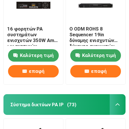
16 φορητών PA
Ο ODM ROHS 8
συστημάτων
Sequencer 19in
ενισχυτών 350W Ampli
δύναμης ενισχυτών
ωμ ηχητικών
δύναμης αναμικτών
συστημάτων δύναμης
καναλιών PA ράφι
Καλύτερη τιμή
Καλύτερη τιμή
τοποθετεί
επαφή
επαφή
Σύστημα δικτύων PA IP
(73)