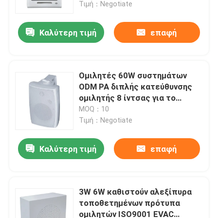
Τιμή：Negotiate
Καλύτερη τιμή
επαφή
Ομιλητές 60W συστημάτων
ODM PA διπλής κατεύθυνσης
ομιλητής 8 ίντσας για το
ξενοδοχείο γραφείων
MOQ：10
Τιμή：Negotiate
Καλύτερη τιμή
επαφή
Σπίτι
Προϊόντα
3W 6W καθιστούν αλεξίπυρα
τοποθετημένων πρότυπα
ομιλητών ISO9001 EVAC
Βίντεο