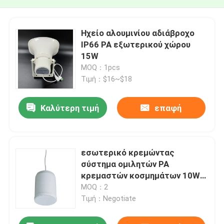
Ηχείο αλουμινίου αδιάβροχο
IP66 PA εξωτερικού χώρου
15W
MOQ：1pcs
Τιμή：$16~$18
Καλύτερη τιμή
επαφή
εσωτερικό κρεμώντας
σύστημα ομιλητών PA
κρεμαστών κοσμημάτων 10W
20W
MOQ：2
Τιμή：Negotiate