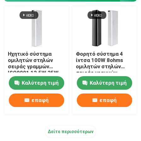
Ηχητικό σύστημα
Φορητό σύστημα 4
ομιλητών στηλών
ίντσα 100W 8ohms
σειράς γραμμών
ομιλητών στηλών
ISO9001 12.5W 25W
σειράς γραμμών
50W για το σπίτι
Καλύτερη τιμή
Καλύτερη τιμή
επαφή
επαφή
Δείτε περισσότερων