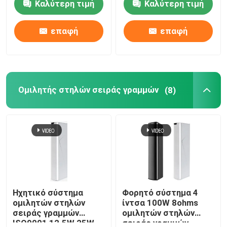
Καλύτερη τιμή
Καλύτερη τιμή
ακουστικό ενισχυτή
κλήσης
μητρών
σελιδοποιώντας
επαφή
επαφή
Ομιλητής στηλών σειράς γραμμών
(8)
Ηχητικό σύστημα
Φορητό σύστημα 4
ομιλητών στηλών
ίντσα 100W 8ohms
σειράς γραμμών
ομιλητών στηλών
ISO9001 12.5W 25W
σειράς γραμμών