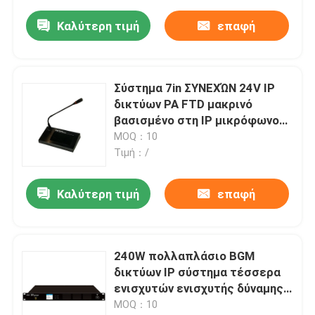
Καλύτερη τιμή
επαφή
Σύστημα 7in ΣΥΝΕΧΏΝ 24V IP
δικτύων PA FTD μακρινό
βασισμένο στη IP μικρόφωνο
οθόνης αφής LCD
MOQ：10
Τιμή：/
Καλύτερη τιμή
επαφή
240W πολλαπλάσιο BGM
δικτύων IP σύστημα τέσσερα
ενισχυτών ενισχυτής δύναμης
καναλιών
MOQ：10