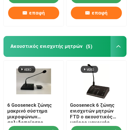
επαφή
επαφή
Ακουστικός ενισχυτής μητρών
(5)
6 Gooseneck ζώνης
Gooseneck 6 ζώνης
μακρινό σύστημα
ενισχυτών μητρών
μικροφώνων
FTD ο ακουστικός
σελιδοποίησης
μαύρος μακρινός
κλήσης για τον
Μαύρος μικροφώνων