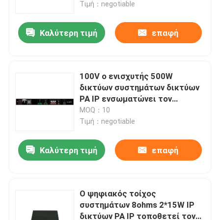
Τιμή：negotiable
Καλύτερη τιμή
επαφή
100V ο ενισχυτής 500W
δικτύων συστημάτων δικτύων
PA IP ενσωματώνει τον
ακουστικό αποκωδικοποιητή
MOQ：10
δικτύων
Τιμή：negotiable
Καλύτερη τιμή
επαφή
Σπίτι
Προϊόντα
Ο ψηφιακός τοίχος
συστημάτων 8ohms 2*15W IP
δικτύων PA IP τοποθετεί τον
Βίντεο