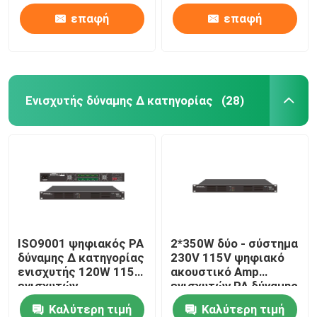
επαφή
επαφή
Ενισχυτής δύναμης Δ κατηγορίας
(28)
ISO9001 ψηφιακός PA
2*350W δύο - σύστημα
δύναμης Δ κατηγορίας
230V 115V ψηφιακό
ενισχυτής 120W 115V
ακουστικό Amp
ενισχυτών
ενισχυτών PA δύναμης
καναλιών
Καλύτερη τιμή
Καλύτερη τιμή