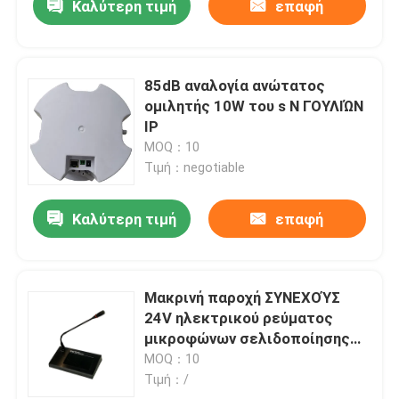
Καλύτερη τιμή
επαφή
85dB αναλογία ανώτατος
ομιλητής 10W του s Ν ΓΟΥΛΙΏΝ
IP
MOQ：10
Τιμή：negotiable
Καλύτερη τιμή
επαφή
Μακρινή παροχή ΣΥΝΕΧΟΎΣ
24V ηλεκτρικού ρεύματος
μικροφώνων σελιδοποίησης
οθόνης αφής δικτύων IP
MOQ：10
Τιμή：/