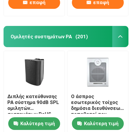
επαφή
επαφή
Ομιλητές συστημάτων PA
(201)
Διπλής κατεύθυνσης
Ο άσπρος
PA σύστημα 90dB SPL
εσωτερικός τοίχος
ομιλητών
δημόσια διευθύνσεων
συστημάτων RoHS
τοποθετεί τον
ISO9001 με τα μαύρα
ομιλητή 6W σε 10W
Καλύτερη τιμή
Καλύτερη τιμή
κάγκελα μετάλλων
100V