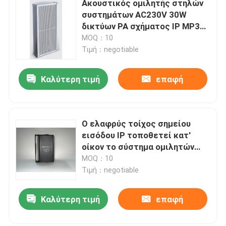
Ακουστικός ομιλητής στηλών
συστημάτων AC230V 30W
Σύστημα μικροφώνων PA
δικτύων PA σχήματος IP MP3
WAV
MOQ：10
Τιμή：negotiable
Ασύρματα συστήματα διασκέψεων
Καλύτερη τιμή
επαφή
Συνδεμένο με καλώδιο σύστημα διασκέψεων
σύστημα δημόσια διευθύνσεων
Ο ελαφρύς τοίχος σημείου
εισόδου IP τοποθετεί κατ'
οίκον το σύστημα ομιλητών
Έλεγχος όγκου ομιλητών PA
που χτίζεται στον ενισχυτή
MOQ：10
κατηγορία-δ 15W
Τιμή：negotiable
Υπέρ ακουστικός ενισχυτής
Καλύτερη τιμή
επαφή
Επαγγελματικοί ακουστικοί ομιλητές