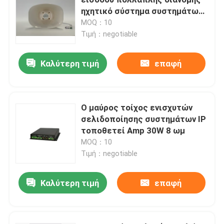
ηχητικό σύστημα συστημάτων
δικτύων PAVA ομιλητών TCP/IP
MOQ：10
Ομιλητές συστημάτων PA
κέρατων IP
Τιμή：negotiable
Σύστημα δικτύων PA IP
Καλύτερη τιμή
επαφή
Ενισχυτής δύναμης Δ κατηγορίας
Ο μαύρος τοίχος ενισχυτών
σελιδοποίησης συστημάτων IP
Ακουστικός ενισχυτής μητρών
τοποθετεί Amp 30W 8 ωμ
MOQ：10
Ομιλητής στηλών σειράς γραμμών
Τιμή：negotiable
Καλύτερη τιμή
επαφή
Σύστημα εκκένωσης φωνής
Ακουστικός φορέας DVD