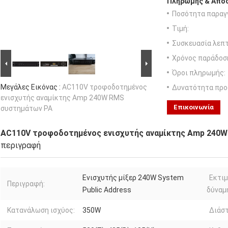
Πληρωμής & Αποσ
Ποσότητα παραγγ
Τιμή:
Συσκευασία λεπτ
Χρόνος παράδοσ
Όροι πληρωμής:
Μεγάλες Εικόνας :
AC110V τροφοδοτημένος
Δυνατότητα προ
ενισχυτής αναμίκτης Amp 240W RMS
Επικοινωνία
συστημάτων PA
AC110V τροφοδοτημένος ενισχυτής αναμίκτης Amp 240
περιγραφή
Ενισχυτής μίξερ 240W System
Εκτι
Περιγραφή:
Public Address
δύναμ
Κατανάλωση ισχύος:
350W
Διάστ