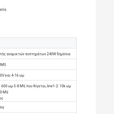
σία.
τής αναμικτών συστημάτων 240W δημόσια
ύνσεων
RMS
00V και 4-16 ωμ
 600 ωμ 5-8 MV, που θίγεται, line1-2: 10k ωμ
0 MV,
ος
KHz