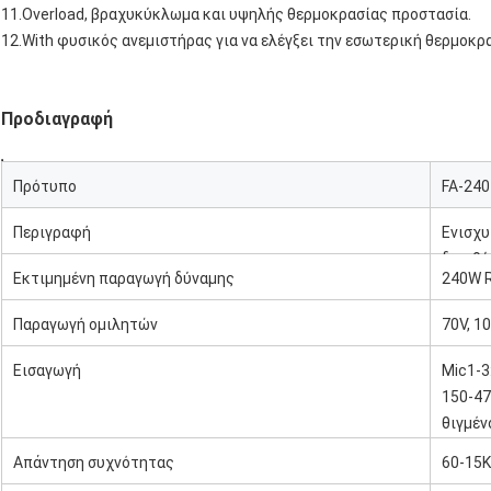
11.Overload, βραχυκύκλωμα και υψηλής θερμοκρασίας προστασία.
12.With φυσικός ανεμιστήρας για να ελέγξει την εσωτερική θερμοκρα
Προδιαγραφή
Πρότυπο
FA-240
Περιγραφή
Ενισχυ
διευθ
Εκτιμημένη παραγωγή δύναμης
240W 
Παραγωγή ομιλητών
70V, 1
Εισαγωγή
Mic1-3:
150-47
θιγμέν
Απάντηση συχνότητας
60-15