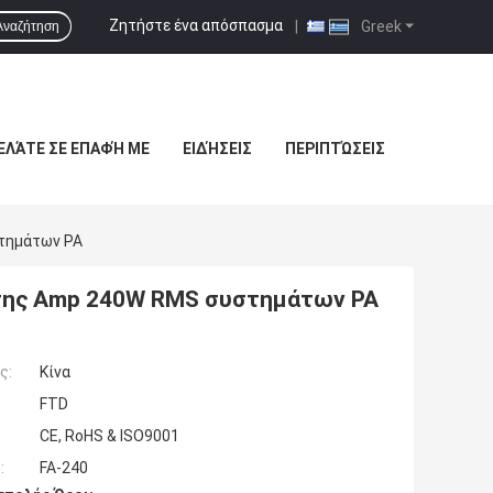
Ζητήστε ένα απόσπασμα
|
Greek
Αναζήτηση
ΕΛΆΤΕ ΣΕ ΕΠΑΦΉ ΜΕ
ΕΙΔΉΣΕΙΣ
ΠΕΡΙΠΤΏΣΕΙΣ
τημάτων PA
της Amp 240W RMS συστημάτων PA
ς:
Κίνα
FTD
CE, RoHS & ISO9001
:
FA-240