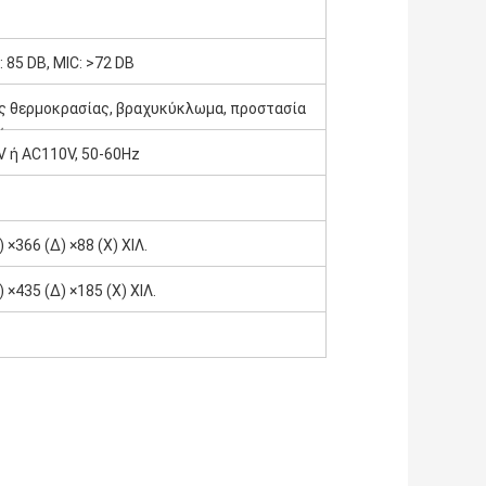
: 85 DB, MIC: >72 DB
 θερμοκρασίας, βραχυκύκλωμα, προστασία
όρτωσης
 ή AC110V, 50-60Hz
 ×366 (Δ) ×88 (Χ) ΧΙΛ.
 ×435 (Δ) ×185 (Χ) ΧΙΛ.