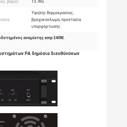
ός. βάρος:
13.7KG
Υψηλής θερμοκρασίας,
ασία:
βραχυκύκλωμα, προστασία
υπερφόρτωσης
δοτημένος αναμίκτης amp 240W
,
συστημάτων PA δημόσια διευθύνσεων