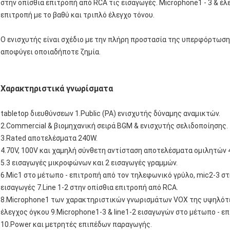
στην οπίσθια επιτροπή από RCA τις εισαγωγές. Microphone1 ‐ 3 & έλ
επιτροπή με το βαθύ και τριπλό έλεγχο τόνου.
Ο ενισχυτής είναι σχέδιο με την πλήρη προστασία της υπερφόρτωση
αποφύγει οποιαδήποτε ζημία.
Χαρακτηριστικά γνωρίσματα
tabletop διευθύνσεων 1.Public (PA) ενισχυτής δύναμης αναμικτών.
2.Commercial & βιομηχανική σειρά BGM & ενισχυτής σελιδοποίησης.
3.Rated αποτελέσματα 240W.
4.70V, 100V και χαμηλή σύνθετη αντίσταση αποτελέσματα ομιλητών 
5.3 εισαγωγές μικροφώνων και 2 εισαγωγές γραμμών.
6.Mic1 στο μέτωπο - επιτροπή από τον τηλεφωνικό γρύλο, mic2-3 σ
εισαγωγές 7.Line 1-2 στην οπίσθια επιτροπή από RCA.
8.Microphone1 των χαρακτηριστικών γνωρισμάτων VOX της υψηλότ
έλεγχος όγκου 9.Microphone1-3 & line1-2 εισαγωγών στο μέτωπο - επ
10.Power και μετρητές επιπέδων παραγωγής.