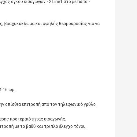
εγχος όγκου εισαγωγών ‐ 2 Line1 στο μέτωπο -
ς, βραχυκύκλωμα και υψηλής θερμοκρασίας για να
4-16 ωμ.
την οπίσθια επιτροπή από τον τηλεφωνικό γρύλο.
ερης προτεραιότητας εισαγωγής.
ιτροπή με το βαθύ και τριπλό έλεγχο τόνου.