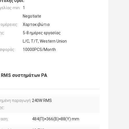
τολής Όροι:
ελίας min:
1
Negotiate
ομέρειες:
Χαρτοκιβώτιο
ης:
5-8 ημέρες εργασίας
L/C, T/T, Western Union
σφοράς:
10000PCS/Month
W RMS συστημάτων PA
μημένη παραγωγή
240W RMS
ης:
αση:
484(Π)×366(Β)×88(Υ) mm