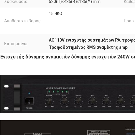
Συσκευασία:
520(Π)×435(Β)×185(Υ) mm
Καθαρ
15.4KG
Ακαθάριστο βάρος:
Προστ
AC110V ενισχυτής συστημάτων PA
,
τροφο
Επισημαίνω:
Τροφοδοτημένος RMS αναμίκτης amp
Ενισχυτής δύναμης αναμικτών δύναμης ενισχυτών 240W 