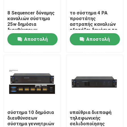
8 Sequencer δύναμης
το σύστημα 4 PA
Περίπου εμείς
καναλιών σύστημα
προστάτης
25w δημόσια
αστραπής καναλιών
διευθύνσεων
εξετάζει δημόσια το
Γύρος εργοστασίων
σύστημα
Αποστολή
Αποστολή
ερώτησης
ερώτησης
Ποιοτικός έλεγχος
Μας ελάτε σε επαφή με
Ειδήσεις
Περιπτώσεις
σύστημα 10 δημόσια
υπαίθρια διεπαφή
διευθύνσεων
τηλεφωνικής
σύστημα γεννητριών
σελιδοποίησης
Ενισχυτής συστημάτων PA