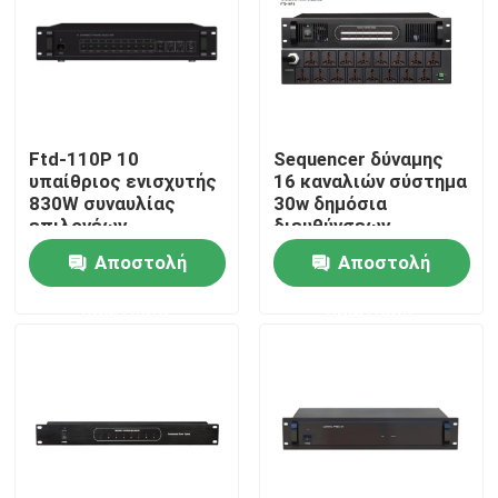
Ftd-110P 10
Sequencer δύναμης
υπαίθριος ενισχυτής
16 καναλιών σύστημα
830W συναυλίας
30w δημόσια
επιλογέων
διευθύνσεων
σελιδοποίησης
Αποστολή
Αποστολή
ζώνης
ερώτησης
ερώτησης
Σπίτι
Προϊόντα
Βίντεο