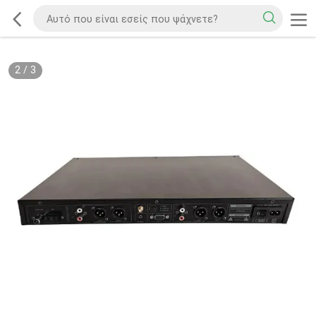
2
/
3