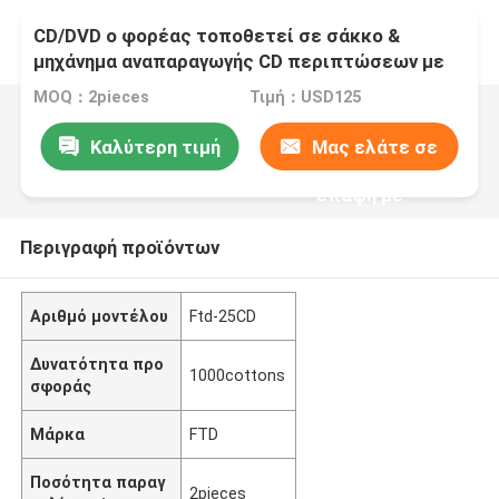
CD/DVD ο φορέας τοποθετεί σε σάκκο &
μηχάνημα αναπαραγωγής CD περιπτώσεων με
MP3 και FM και rs-232 ftd-25CD
MOQ：2pieces
Τιμή：USD125
Καλύτερη τιμή
Μας ελάτε σε
επαφή με
Περιγραφή προϊόντων
Αριθμό μοντέλου
Ftd-25CD
Δυνατότητα προ
1000cottons
σφοράς
Μάρκα
FTD
Ποσότητα παραγ
2pieces