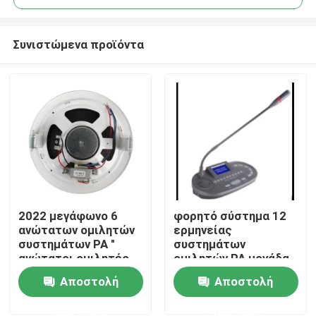
Συνιστώμενα προϊόντα
2022 μεγάφωνο 6
φορητό σύστημα 12
Σπίτι
ανώτατων ομιλητών
ερμηνείας
συστημάτων PA "
συστημάτων
ανώτατοι ομιλητές
ομιλητών PA μονάδα
Προϊόντα
1.5W-3W-6W
διερμηνέων καναλιών
Αποστολή
Αποστολή
ερώτησης
ερώτησης
Βίντεο