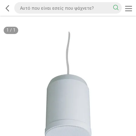
1
/
1