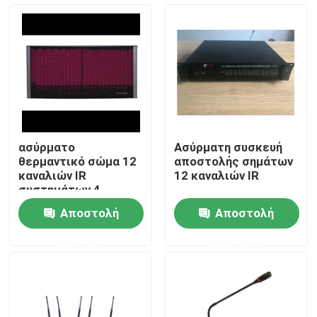
Περίπου εμείς
Γύρος εργοστασίων
Ποιοτικός έλεγχος
ασύρματο
Ασύρματη συσκευή
θερμαντικό σώμα 12
αποστολής σημάτων
Μας ελάτε σε επαφή με
καναλιών IR
12 καναλιών IR
συστημάτων 4
ομιλητών PA
Αποστολή
Αποστολή
Ειδήσεις
ερώτησης
ερώτησης
Περιπτώσεις
Ενισχυτής συστημάτων PA