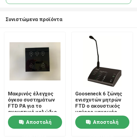
Συνιστώμενα προϊόντα
Μακρινός έλεγχος
Gooseneck 6 ζώνης
Σπίτι
όγκου συστημάτων
ενισχυτών μητρών
FTD PA για το
FTD ο ακουστικός
ακουστικό καλώδιο
μαύρος μακρινός
Προϊόντα
ενισχυτών RS485
Μαύρος μικροφώνων
Αποστολή
Αποστολή
μητρών
κλήσης
σελιδοποιώντας
ερώτησης
ερώτησης
Βίντεο