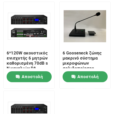
Περίπου εμείς
Γύρος εργοστασίων
Ποιοτικός έλεγχος
6*120W ακουστικός
6 Gooseneck ζώνης
ενισχυτής 6 μητρών
μακρινό σύστημα
Μας ελάτε σε επαφή με
καθορισμένη 70dB s
μικροφώνων
Ν καναλιών PA
σελιδοποίησης
αναλογία
κλήσης για τον
Αποστολή
Αποστολή
συστημάτων
ακουστικό ενισχυτή
Ειδήσεις
μητρών
ερώτησης
ερώτησης
Περιπτώσεις
Ενισχυτής συστημάτων PA