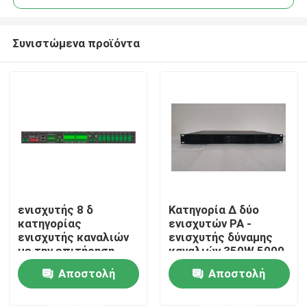
Συνιστώμενα προϊόντα
ενισχυτής 8 δ
Κατηγορία Δ δύο
Σπίτι
κατηγορίας
ενισχυτών PA -
ενισχυτής καναλιών
ενισχυτής δύναμης
με την επιτήρηση
καναλιών 350W 5000
Προϊόντα
γραμμών ομιλητών
Watt
Αποστολή
Αποστολή
μεταστροφής
ελαττωμάτων
ερώτησης
ερώτησης
Βίντεο