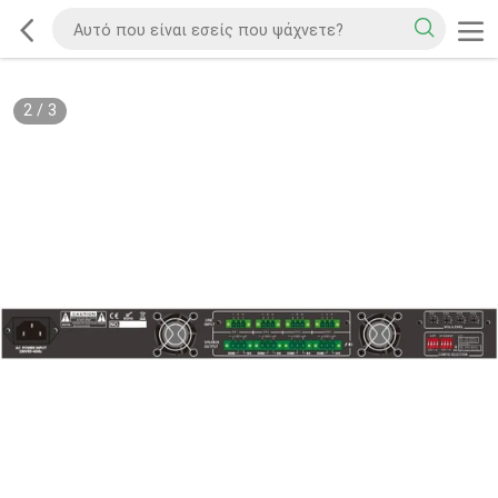
2
/
3