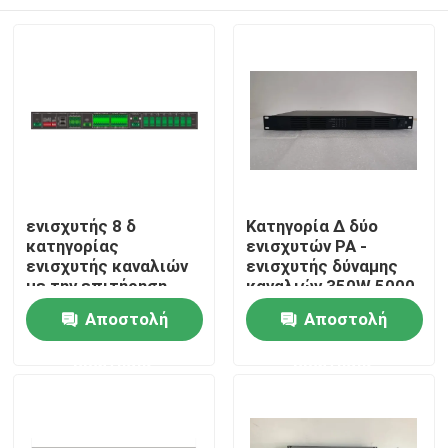
ενισχυτής 8 δ
Κατηγορία Δ δύο
κατηγορίας
ενισχυτών PA -
ενισχυτής καναλιών
ενισχυτής δύναμης
με την επιτήρηση
καναλιών 350W 5000
γραμμών ομιλητών
Watt
Σπίτι
Αποστολή
Αποστολή
μεταστροφής
ελαττωμάτων
ερώτησης
ερώτησης
Προϊόντα
Βίντεο