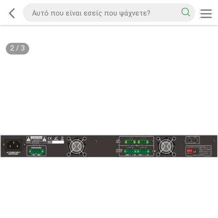
2
/
3