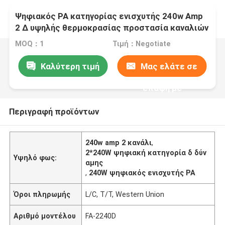
Ψηφιακός PA κατηγορίας ενισχυτής 240w Amp
2 Δ υψηλής θερμοκρασίας προστασία καναλιών
MOQ：1
Τιμή：Negotiate
Καλύτερη τιμή
Μας ελάτε σε
επαφή με
Περιγραφή προϊόντων
240w amp 2 κανάλι
,
2*240W ψηφιακή κατηγορία δ δύν
Υψηλό φως:
αμης
,
240W ψηφιακός ενισχυτής PA
Όροι πληρωμής
L/C, T/T, Western Union
Αριθμό μοντέλου
FA-2240D