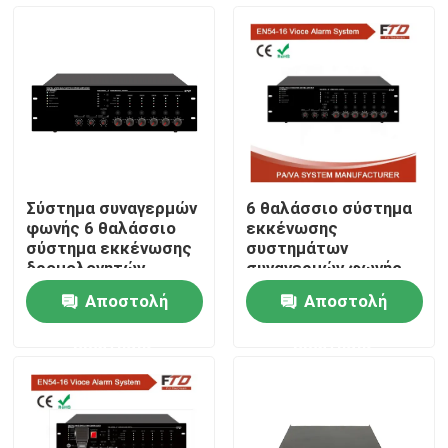
Περίπου εμείς
Γύρος εργοστασίων
Ποιοτικός έλεγχος
Σύστημα συναγερμών
6 θαλάσσιο σύστημα
φωνής 6 θαλάσσιο
εκκένωσης
Μας ελάτε σε επαφή με
σύστημα εκκένωσης
συστημάτων
δρομολογητών
συναγερμών φωνής
εκκένωσης φωνής
ζώνης
Αποστολή
Αποστολή
ζώνης 500W
Ειδήσεις
ερώτησης
ερώτησης
Περιπτώσεις
Ενισχυτής συστημάτων PA