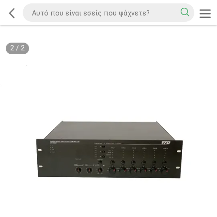
2
/
2