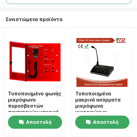
Συνιστώμενα προϊόντα
Τυποποιημένο φωνής
Τυποποιημένα
Σπίτι
μικρόφωνο
μακρινά ασύρματα
πυροσβεστών
μικρόφωνα
συναγερμών μακρινό
μικροφώνων
Προϊόντα
σελιδοποίησης
Αποστολή
Αποστολή
ερώτησης
ερώτησης
Βίντεο