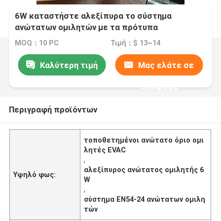
6W καταστήστε αλεξίπυρα το σύστημα
ανώτατων ομιλητών με τα πρότυπα
μετασχηματιστών EN54-24 EVAC
MOQ：10 PC
Τιμή：$ 13~14
Καλύτερη τιμή
Μας ελάτε σε
επαφή με
Περιγραφή προϊόντων
τοποθετημένοι ανώτατο όριο ομι
λητές EVAC
,
αλεξίπυρος ανώτατος ομιλητής 6
Υψηλό φως:
W
,
σύστημα EN54-24 ανώτατων ομιλη
τών