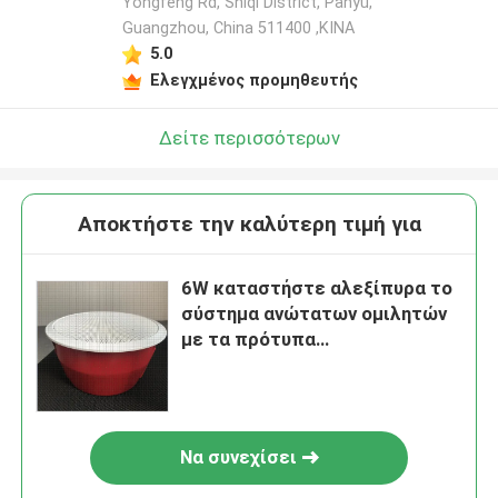
Yongfeng Rd, Shiqi District, Panyu,
Guangzhou, China 511400 ,ΚΙΝΑ
5.0
Ελεγχμένος προμηθευτής
Δείτε περισσότερων
Αποκτήστε την καλύτερη τιμή για
6W καταστήστε αλεξίπυρα το
σύστημα ανώτατων ομιλητών
με τα πρότυπα
μετασχηματιστών EN54-24
EVAC
Να συνεχίσει