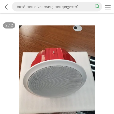
2
/
2