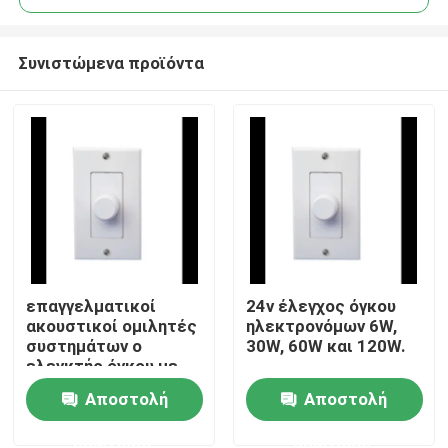
Συνιστώμενα προϊόντα
επαγγελματικοί
24v έλεγχος όγκου
Σπίτι
ακουστικοί ομιλητές
ηλεκτρονόμων 6W,
συστημάτων ο
30W, 60W και 120W.
ελεγκτής όγκου με
Προϊόντα
τον ηλεκτρονόμο 24V
Αποστολή
Αποστολή
ερώτησης
ερώτησης
Βίντεο