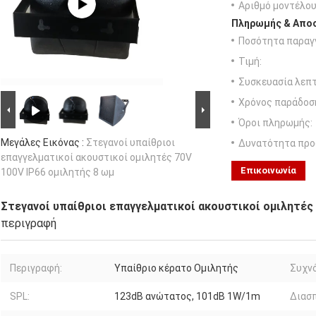
Αριθμό μοντέλου
Πληρωμής & Αποσ
Ποσότητα παραγγ
Τιμή:
Συσκευασία λεπτ
Χρόνος παράδοσ
Όροι πληρωμής:
Μεγάλες Εικόνας :
Στεγανοί υπαίθριοι
Δυνατότητα προ
επαγγελματικοί ακουστικοί ομιλητές 70V
Επικοινωνία
100V IP66 ομιλητής 8 ωμ
Στεγανοί υπαίθριοι επαγγελματικοί ακουστικοί ομιλητές 
περιγραφή
Περιγραφή:
Υπαίθριο κέρατο Ομιλητής
Συχν
SPL:
123dB ανώτατος, 101dB 1W/1m
Διασπ