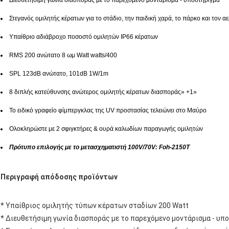
Διευθετήσιμη γωνία διασποράς με το παρεχόμενο μοντάρισμα - υποστήριγμα
Στεγανός ομιλητής κέρατων για το στάδιο, την παιδική χαρά, το πάρκο και τον α
Υπαίθριο αδιάβροχο ποσοστό ομιλητών IP66 κέρατων
RMS 200 ανώτατο 8 ωμ Watt watts/400
SPL 123dB ανώτατο, 101dB 1W/1m
8 διπλής κατεύθυνσης ανώτερος ομιλητής κέρατων διασποράς» +1»
Το ειδικό γραφείο φίμπεργκλας της UV προστασίας τελειώνει στο Μαύρο
Ολοκληρώστε με 2 σφιγκτήρες & ουρά καλωδίων παραγωγής ομιλητών
Πρότυπο επιλογής με το μετασχηματιστή 100V/70V: Foh-2150T
Περιγραφή απόδοσης προϊόντων
* Υπαίθριος ομιλητής τύπων κέρατων σταδίων 200 Watt
* Διευθετήσιμη γωνία διασποράς με το παρεχόμενο μοντάρισμα - υπ