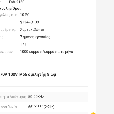
:
Foh-2150
τολής Όροι:
ελίας min:
10 PC
$134~$139
ομέρειες:
Χαρτοκιβώτιο
ης:
7 ημέρες εργασίας
T/T
σφοράς:
1000 κομμάτι/κομμάτια το μήνα
70V 100V IP66 ομιλητής 8 ωμ
ότητα Απάντηση:
50-20KHz
ορά Γωνία:
66° Χ 66° (2KHz)