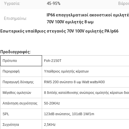
Υγρασία:
45-95%
Βάρος
IP66 επαγγελματικοί ακουστικοί ομιλητ
Επισημαίνω:
70V 100V ομιλητής 8 ωμ
Εσωτερικός υπαίθριος στεγανός 70V 100V ομιλητής PA Ip66
Προδιαγραφές:
Πρότυπο
Foh-2150T
Περιγραφή
Υπαίθριος ομιλητής κέρατων
Παραγωγή δύναμης
RMS 200 ανώτατο 8 ωμ Watt watts/400
Μέγεθος ομιλητών
8 διπλής κατεύθυνσης ανώτερος ομιλητής κέρατων δι
Απάντηση συχνότητας
50-20KHz
SPL
123dB ανώτατος, 101dB 1W/1m
Συχνότητα
2,5KHz