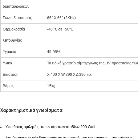
διασταυρώσεων
Γωνία διασποράς
66° Χ 66° (2KHz)
Θερμοκρασία
-40
℃
σε +50℃
λειτουργίας
Υγρασία
45-95%
Υλικό
Το ειδικό γραφείο φίμπεργκλας της UV προστασίας τελ
Διάσταση
Χ 400 Χ W 390 Χ Δ 390 χιλ.
Βάρος
15kg
Χαρακτηριστικά γνωρίσματα:
Υπαίθριος ομιλητής τύπων κέρατων σταδίων 200 Watt