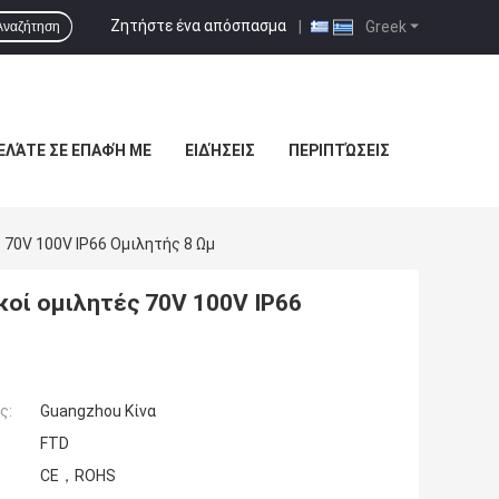
Ζητήστε ένα απόσπασμα
|
Greek
Αναζήτηση
ΕΛΆΤΕ ΣΕ ΕΠΑΦΉ ΜΕ
ΕΙΔΉΣΕΙΣ
ΠΕΡΙΠΤΏΣΕΙΣ
 70V 100V IP66 Ομιλητής 8 Ωμ
κοί ομιλητές 70V 100V IP66
ς:
Guangzhou Κίνα
FTD
CE，ROHS