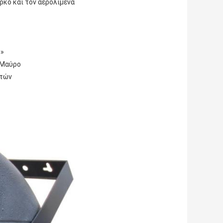
άρκο και τον αερολιμένα
1»
 Μαύρο
ητών