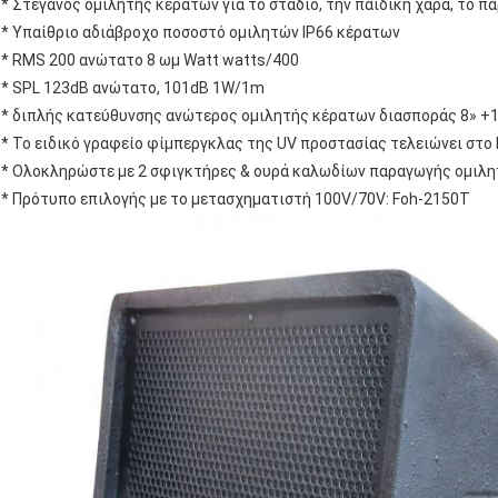
* Στεγανός ομιλητής κέρατων για το στάδιο, την παιδική χαρά, το π
* Υπαίθριο αδιάβροχο ποσοστό ομιλητών IP66 κέρατων
* RMS 200 ανώτατο 8 ωμ Watt watts/400
* SPL 123dB ανώτατο, 101dB 1W/1m
* διπλής κατεύθυνσης ανώτερος ομιλητής κέρατων διασποράς 8» +
* Το ειδικό γραφείο φίμπεργκλας της UV προστασίας τελειώνει στο
* Ολοκληρώστε με 2 σφιγκτήρες & ουρά καλωδίων παραγωγής ομιλ
* Πρότυπο επιλογής με το μετασχηματιστή 100V/70V: Foh-2150T