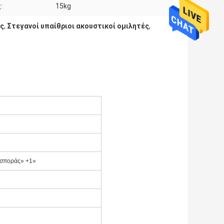
:
15kg
ές
,
Στεγανοί υπαίθριοι ακουστικοί ομιλητές
,
ασποράς» +1»