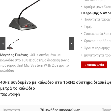
Αριθμό μοντέλου
Πληρωμής & Αποσ
Ποσότητα παραγγ
Τιμή:
Συσκευασία λεπτ
Χρόνος παράδοσ
Όροι πληρωμής:
Μεγάλες Εικόνας :
40Hz συνδεμένο με
Δυνατότητα προ
καλώδιο στο 16KHz σύστημα διασκέψεων ο
Επικοινωνία
πρόεδρος Unit Mic System With 2 μετρά το
καλώδιο
40Hz συνδεμένο με καλώδιο στο 16KHz σύστημα διασκέψε
μετρά το καλώδιο
περιγραφή
Ικανότητα
70 μονάδες μικροφώνων
Παρο