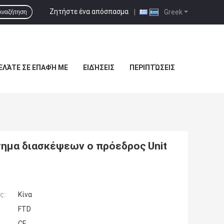
Ζητήστε ένα απόσπασμα
|
Greek
Αναζήτηση
ΕΛΆΤΕ ΣΕ ΕΠΑΦΉ ΜΕ
ΕΙΔΉΣΕΙΣ
ΠΕΡΙΠΤΏΣΕΙΣ
ημα διασκέψεων ο πρόεδρος Unit
ς:
Κίνα
FTD
CE