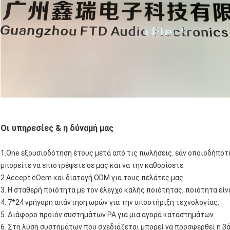
Οι υπηρεσίες & η δύναμή μας
1.One εξουσιοδότηση έτους μετά από τις πωλήσεις. εάν οποιοδήποτ
μπορείτε να επιστρέψετε σε μας και να την καθορίσετε.
2.Accept cOem και διαταγή ODM για τους πελάτες μας.
3. Η σταθερή ποιότητα με τον έλεγχο καλής ποιότητας, ποιότητα είνα
4. 7*24 γρήγορη απάντηση ωρών για την υποστήριξη τεχνολογίας.
5. Διάφορο προϊόν συστημάτων PA για μια αγορά καταστημάτων.
6. Στη λύση συστημάτων που σχεδιάζεται μπορεί να προσφερθεί η β