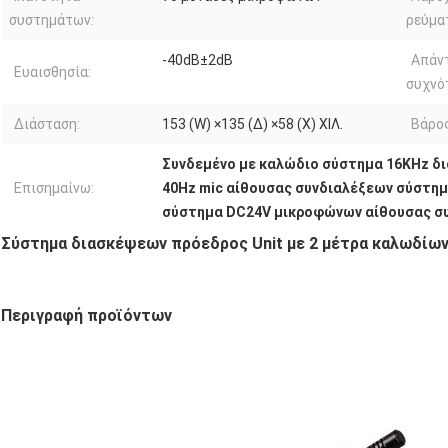
συστημάτων:
ρεύμα
-40dB±2dB
Απάν
Ευαισθησία:
συχνό
Διάσταση:
153 (W) ×135 (Δ) ×58 (Χ) ΧΙΛ.
Βάρος
Συνδεμένο με καλώδιο σύστημα 16KHz δ
Επισημαίνω:
40Hz mic αίθουσας συνδιαλέξεων σύστη
σύστημα DC24V μικροφώνων αίθουσας σ
Σύστημα διασκέψεων πρόεδρος Unit με 2 μέτρα καλωδίω
Περιγραφή προϊόντων