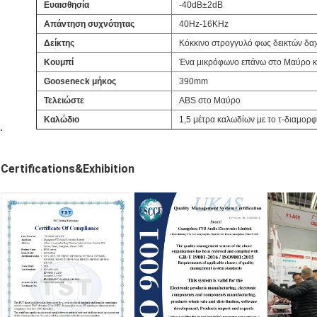
Ευαισθησία
-40dB±2dB
Απάντηση συχνότητας
40Hz-16KHz
Δείκτης
Κόκκινο στρογγυλό φως δεικτών δα
Κουμπί
Ένα μικρόφωνο επάνω στο Μαύρο κα
Gooseneck μήκος
390mm
Τελειώστε
ABS στο Μαύρο
Καλώδιο
1,5 μέτρα καλωδίων με το τ-διαμο
Certifications&Exhibition