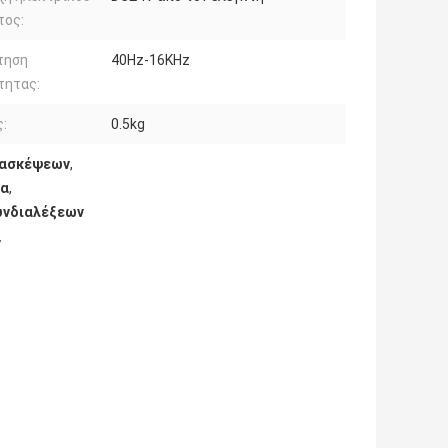
τος:
τηση
40Hz-16KHz
τητας:
:
0.5kg
ιασκέψεων
,
μα
,
υνδιαλέξεων
ν