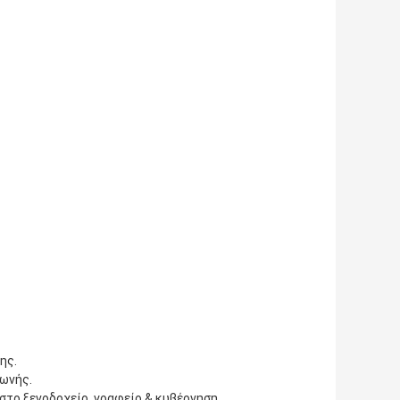
ης.
ωνής.
στο ξενοδοχείο, γραφείο & κυβέρνηση.