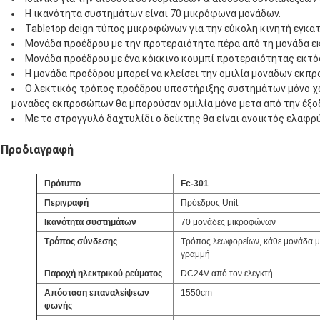
Η ικανότητα συστημάτων είναι 70 μικρόφωνα μονάδων.
Tabletop deign τύπος μικροφώνων για την εύκολη κινητή εγκα
Μονάδα προέδρου με την προτεραιότητα πέρα από τη μονάδα ε
Μονάδα προέδρου με ένα κόκκινο κουμπί προτεραιότητας εκτό
Η μονάδα προέδρου μπορεί να κλείσει την ομιλία μονάδων εκπ
Ο λεκτικός τρόπος προέδρου υποστήριξης συστημάτων μόνο χω
μονάδες εκπροσώπων θα μπορούσαν ομιλία μόνο μετά από την έξ
Με το στρογγυλό δαχτυλίδι ο δείκτης θα είναι ανοικτός ελαφ
Προδιαγραφή
Πρότυπο
Fc-301
Περιγραφή
Πρόεδρος Unit
Ικανότητα συστημάτων
70 μονάδες μικροφώνων
Τρόπος σύνδεσης
Τρόπος λεωφορείων, κάθε μονάδα μ
γραμμή
Παροχή ηλεκτρικού ρεύματος
DC24V από τον ελεγκτή
Απόσταση επαναλείψεων
1550cm
φωνής