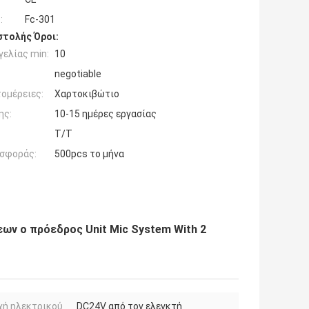
:
Fc-301
τολής Όροι:
ελίας min:
10
negotiable
ομέρειες:
Χαρτοκιβώτιο
ης:
10-15 ημέρες εργασίας
T/T
σφοράς:
500pcs το μήνα
ων ο πρόεδρος Unit Mic System With 2
χή ηλεκτρικού
DC24V από τον ελεγκτή