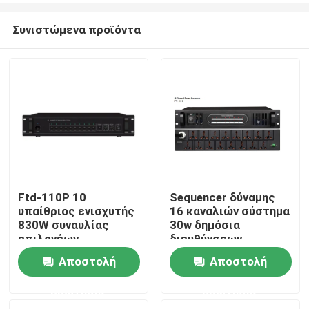
Συνιστώμενα προϊόντα
Ftd-110P 10
Sequencer δύναμης
υπαίθριος ενισχυτής
16 καναλιών σύστημα
Σπίτι
830W συναυλίας
30w δημόσια
επιλογέων
διευθύνσεων
σελιδοποίησης
Αποστολή
Αποστολή
Προϊόντα
ζώνης
ερώτησης
ερώτησης
Βίντεο