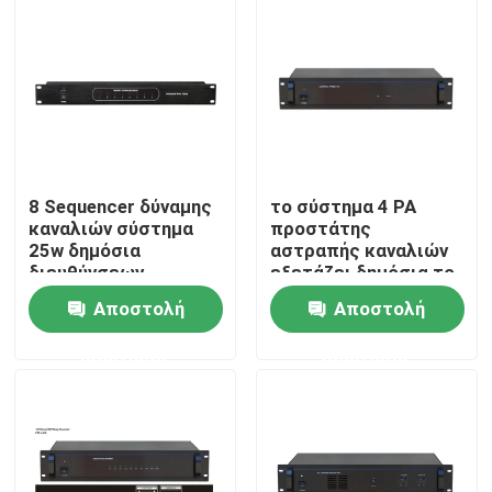
Περίπου εμείς
Γύρος εργοστασίων
Ποιοτικός έλεγχος
8 Sequencer δύναμης
το σύστημα 4 PA
καναλιών σύστημα
προστάτης
25w δημόσια
αστραπής καναλιών
Μας ελάτε σε επαφή με
διευθύνσεων
εξετάζει δημόσια το
σύστημα
Αποστολή
Αποστολή
Ειδήσεις
ερώτησης
ερώτησης
Περιπτώσεις
Ενισχυτής συστημάτων PA