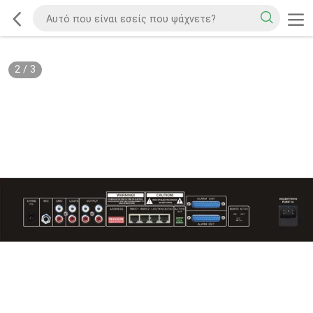
2
/
3