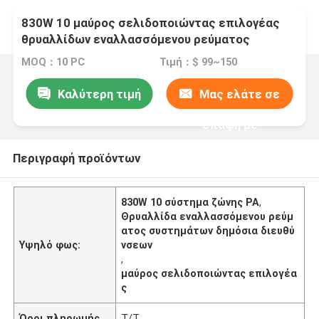
830W 10 μαύρος σελιδοποιώντας επιλογέας
θρυαλλίδων εναλλασσόμενου ρεύματος
συστημάτων δημόσια διευθύνσεων συστημάτων
MOQ：10 PC
Τιμή：$ 99~150
ζώνης PA
Καλύτερη τιμή
Μας ελάτε σε
επαφή με
Περιγραφή προϊόντων
830W 10 σύστημα ζώνης PA
,
Θρυαλλίδα εναλλασσόμενου ρεύμ
ατος συστημάτων δημόσια διευθύ
Υψηλό φως:
νσεων
,
μαύρος σελιδοποιώντας επιλογέα
ς
Όροι πληρωμής
T/T