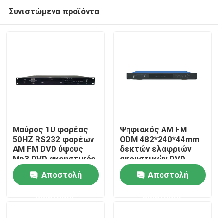
Συνιστώμενα προϊόντα
Μαύρος 1U φορέας
Ψηφιακός AM FM
50HZ RS232 φορέων
ODM 482*240*44mm
AM FM DVD ύψους
δεκτών ελαφριών
Σπίτι
Mp3 DVD ακουστικός
ακουστικών DVD
φορέων
Αποστολή
Αποστολή
Προϊόντα
ερώτησης
ερώτησης
Βίντεο