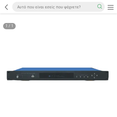
1
/
1