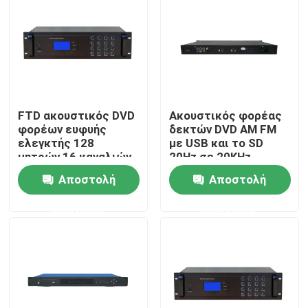
Περίπου εμείς
Γύρος εργοστασίων
FTD ακουστικός DVD
Ακουστικός φορέας
Ποιοτικός έλεγχος
φορέων ευφυής
δεκτών DVD AM FM
ελεγκτής 128
με USB και το SD
μητρών 16 καναλιών
20Hz σε 20KHz
Μας ελάτε σε επαφή με
ακουστικός ζώνες
Αποστολή
Αποστολή
ερώτησης
ερώτησης
Ειδήσεις
Περιπτώσεις
Ενισχυτής συστημάτων PA