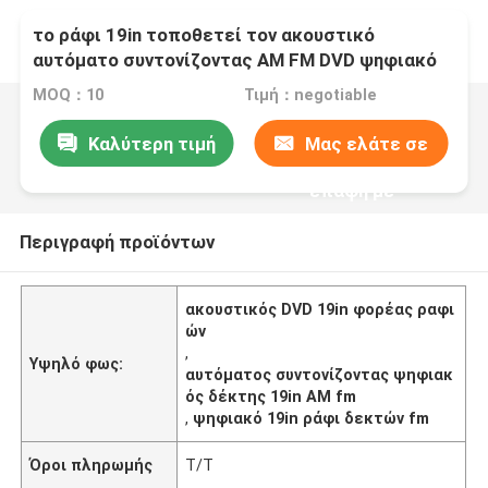
το ράφι 19in τοποθετεί τον ακουστικό
αυτόματο συντονίζοντας AM FM DVD ψηφιακό
δέκτη φορέων
MOQ：10
Τιμή：negotiable
Καλύτερη τιμή
Μας ελάτε σε
επαφή με
Περιγραφή προϊόντων
ακουστικός DVD 19in φορέας ραφι
ών
,
Υψηλό φως:
αυτόματος συντονίζοντας ψηφιακ
ός δέκτης 19in AM fm
,
ψηφιακό 19in ράφι δεκτών fm
Όροι πληρωμής
T/T