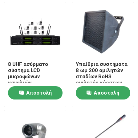
Περίπου εμείς
Γύρος εργοστασίων
Ποιοτικός έλεγχος
8 UHF ασύρματο
Υπαίθρια συστήματα
σύστημα LCD
8 ωμ 200 ομιλητών
Μας ελάτε σε επαφή με
μικροφώνων
σταδίων RoHS
καναλιών
ομιλητής κέρατων
Watt PA
Αποστολή
Αποστολή
Ειδήσεις
ερώτησης
ερώτησης
Περιπτώσεις
Ενισχυτής συστημάτων PA