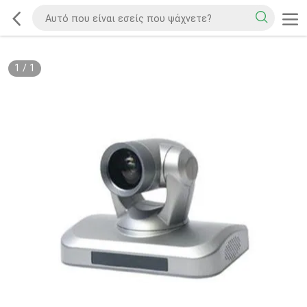
1
/
1