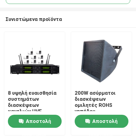
Συνιστώμενα προϊόντα
8 υψηλή ευαισθησία
200W ασύρματοι
Σπίτι
συστημάτων
διασκέψεων
διασκέψεων
ομιλητές ROHS
καναλιών UHF
γηπέδου
Προϊόντα
ασύρματη ανθεκτική
ποδοσφαίρου
Αποστολή
Αποστολή
συστημάτων
στεγανοί υπαίθριοι
ερώτησης
ερώτησης
Βίντεο