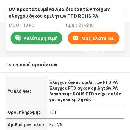
UV προστατευμένα ABS διακοπτών τοίχων
ελέγχου όγκου ομιλητών FTD ROHS PA
MOQ：10 PC
Τιμή：$3~$18
Καλύτερη τιμή
Μας ελάτε σε
επαφή με
Περιγραφή προϊόντων
Έλεγχος όγκου ομιλητών FTD PA
,
Έλεγχος FTD όγκου ομιλητών PA
,
Υψηλό φως:
διακόπτης ROHS FTD τοίχων ελέγ
χου όγκου ομιλητών
Όροι πληρωμής
T/T
Αριθμό μοντέλου
Fvc-V6