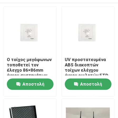
Ο τοίχος μεγάφωνων
UV προστατευμένα
τοποθετεί τον
ABS διακοπτών
έλεγχο 86×86mm
τοίχων ελέγχου
όγκου συστημάτων
όγκου ομιλητών FTD
PA στεγανό
ROHS PA
Σπίτι
Αποστολή
Αποστολή
ερώτησης
ερώτησης
Προϊόντα
Βίντεο