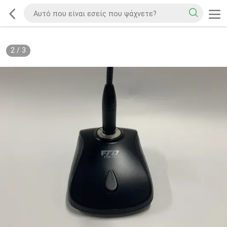
2
/
3