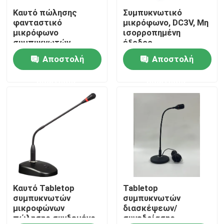
Καυτό πώλησης
Συμπυκνωτικό
φανταστικό
μικρόφωνο, DC3V, Μη
Περίπου εμείς
μικρόφωνο
ισορροπημένη
συμπυκνωτών
έξοδος
μικροφώνων δύναμης
Αποστολή
Αποστολή
Γύρος εργοστασίων
Dc3v συνδεμένο με
καλώδιο Tabletop
ερώτησης
ερώτησης
Ποιοτικός έλεγχος
Μας ελάτε σε επαφή με
Ειδήσεις
Περιπτώσεις
Καυτό Tabletop
Tabletop
συμπυκνωτών
συμπυκνωτών
μικροφώνων
διασκέψεων/
πώλησης συνδεμένο
συνεδρίασης
Ενισχυτής συστημάτων PA