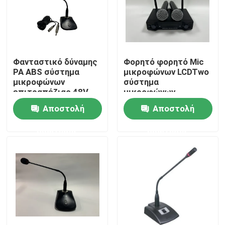
Φανταστικό δύναμης
Φορητό φορητό Mic
PA ABS σύστημα
μικροφώνων LCDTwo
μικροφώνων
σύστημα
επιτραπέζιας 48V
μικροφώνων
για τη αίθουσα
διασκέψεων UHF
Αποστολή
Αποστολή
συνδιαλέξεων
ασύρματο
ερώτησης
ερώτησης
Σπίτι
Προϊόντα
Βίντεο