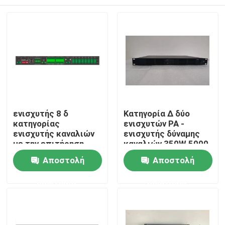
ενισχυτής 8 δ
Κατηγορία Δ δύο
κατηγορίας
ενισχυτών PA -
ενισχυτής καναλιών
ενισχυτής δύναμης
με την επιτήρηση
καναλιών 350W 5000
γραμμών ομιλητών
Watt
Σπίτι
Αποστολή
Αποστολή
μεταστροφής
ελαττωμάτων
ερώτησης
ερώτησης
Προϊόντα
Βίντεο