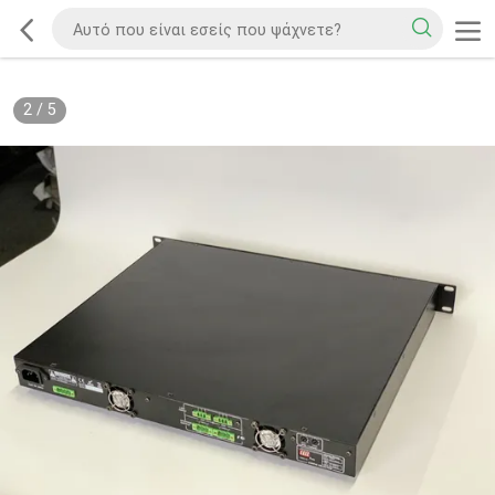
2
/
5