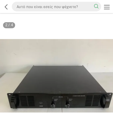
2
/
4