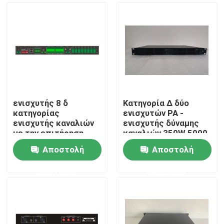
ενισχυτής 8 δ
Κατηγορία Δ δύο
κατηγορίας
ενισχυτών PA -
ενισχυτής καναλιών
ενισχυτής δύναμης
με την επιτήρηση
καναλιών 350W 5000
γραμμών ομιλητών
Watt
Αποστολή
Αποστολή
μεταστροφής
Σπίτι
ελαττωμάτων
ερώτησης
ερώτησης
Προϊόντα
Βίντεο