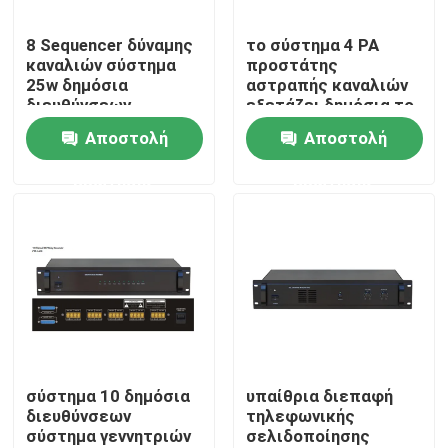
8 Sequencer δύναμης
το σύστημα 4 PA
Περίπου εμείς
καναλιών σύστημα
προστάτης
25w δημόσια
αστραπής καναλιών
διευθύνσεων
εξετάζει δημόσια το
Γύρος εργοστασίων
σύστημα
Αποστολή
Αποστολή
ερώτησης
ερώτησης
Ποιοτικός έλεγχος
Μας ελάτε σε επαφή με
Ειδήσεις
Περιπτώσεις
σύστημα 10 δημόσια
υπαίθρια διεπαφή
διευθύνσεων
τηλεφωνικής
σύστημα γεννητριών
σελιδοποίησης
Ενισχυτής συστημάτων PA