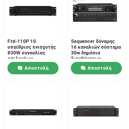
Ftd-110P 10
Sequencer δύναμης
υπαίθριος ενισχυτής
16 καναλιών σύστημα
830W συναυλίας
30w δημόσια
επιλογέων
διευθύνσεων
σελιδοποίησης
Αποστολή
Αποστολή
ζώνης
ερώτησης
ερώτησης
Σπίτι
Προϊόντα
Βίντεο