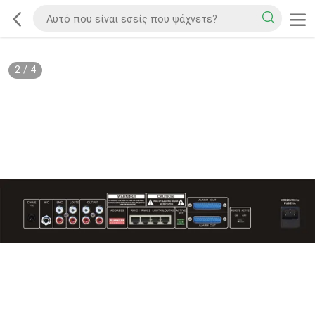
2
/
4