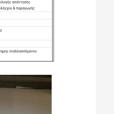
πιλογής απάντησης
ελέγχου & παραγωγής
Hz
δύναμης εναλλασσόμενου