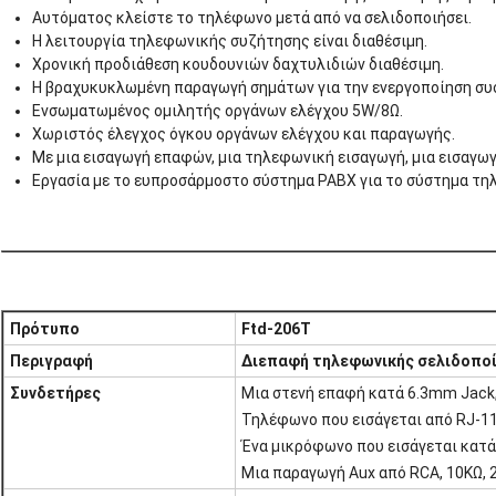
Αυτόματος κλείστε το τηλέφωνο μετά από να σελιδοποιήσει.
Η λειτουργία τηλεφωνικής συζήτησης είναι διαθέσιμη.
Χρονική προδιάθεση κουδουνιών δαχτυλιδιών διαθέσιμη.
Η βραχυκυκλωμένη παραγωγή σημάτων για την ενεργοποίηση συ
Ενσωματωμένος ομιλητής οργάνων ελέγχου 5W/8Ω.
Χωριστός έλεγχος όγκου οργάνων ελέγχου και παραγωγής.
Με μια εισαγωγή επαφών, μια τηλεφωνική εισαγωγή, μια εισαγω
Εργασία με το ευπροσάρμοστο σύστημα PABX για το σύστημα τη
Πρότυπο
Ftd-206T
Περιγραφή
Διεπαφή τηλεφωνικής σελιδοπο
Συνδετήρες
Μια στενή επαφή κατά 6.3mm Jack
Τηλέφωνο που εισάγεται από RJ-1
Ένα μικρόφωνο που εισάγεται κατ
Μια παραγωγή Aux από RCA, 10KΩ, 