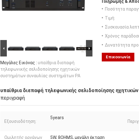
Πληρωμής & Αποσ
Ποσότητα παραγγ
Τιμή:
Συσκευασία λεπτ
Χρόνος παράδοσ
Δυνατότητα προ
Επικοινωνία
Μεγάλες Εικόνας :
υπαίθρια διεπαφή
τηλεφωνικής σελιδοποίησης ηχητικών
συστημάτων συναυλίας συστημάτων PA
υπαίθρια διεπαφή τηλεφωνικής σελιδοποίησης ηχητικώ
περιγραφή
5years
Εξουσιοδότηση:
Περιγ
Ομιλητής οργάνων
5W, 8OHMS, μεγάλη έκταση