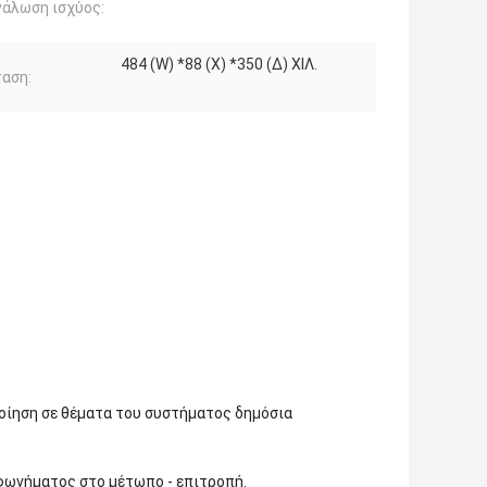
άλωση ισχύος:
484 (W) *88 (Χ) *350 (Δ) ΧΙΛ.
αση:
ποίηση σε θέματα του συστήματος δημόσια
φωνήματος στο μέτωπο - επιτροπή.