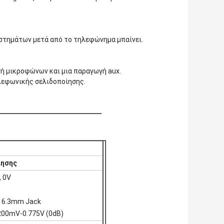
στημάτων μετά από το τηλεφώνημα μπαίνει.
γή μικροφώνων και μια παραγωγή aux.
λεφωνικής σελιδοποίησης.
ίησης
, 0V
1
ά 6.3mm Jack
200mV-0.775V (0dB)