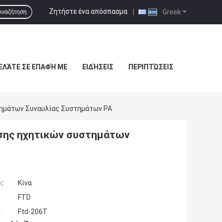
Ζητήστε ένα απόσπασμα
|
Greek
Αναζήτηση
ΕΛΆΤΕ ΣΕ ΕΠΑΦΉ ΜΕ
ΕΙΔΉΣΕΙΣ
ΠΕΡΙΠΤΏΣΕΙΣ
τημάτων Συναυλίας Συστημάτων PA
σης ηχητικών συστημάτων
ς:
Κίνα
FTD
:
Ftd-206T