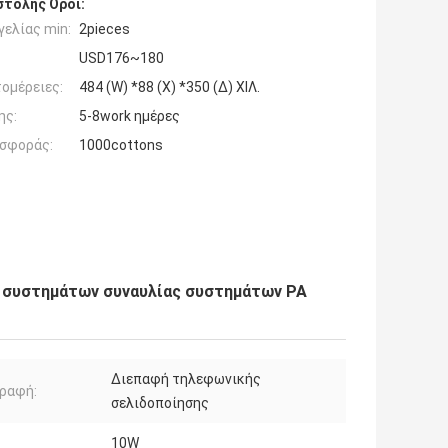
τολής Όροι:
ελίας min:
2pieces
USD176~180
ομέρειες:
484 (W) *88 (Χ) *350 (Δ) ΧΙΛ.
ης:
5-8work ημέρες
σφοράς:
1000cottons
ν συστημάτων συναυλίας συστημάτων PA
Διεπαφή τηλεφωνικής
ραφή:
σελιδοποίησης
10W