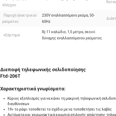
Καταν
ελέγχου:
Παροχή ηλεκτρικού
230V εναλλασσόμενο ρεύμα, 50-
Διάστ
ρεύματος:
60Hz
Rj-11 καλώδιο, 1,5 μέτρα, σκοινί
εξάρτημα:
δύναμης εναλλασσόμενου ρεύματος
Διεπαφή τηλεφωνικής σελιδοποίησης
Ftd-206T
Χαρακτηριστικά γνωρίσματα:
Κύριος εξοπλισμός για να κάνει τη μακρινή τηλεφωνική σελιδο
διευθύνσεων.
19» το ράφι τοποθετεί το σχέδιο με να τοποθετήσει τις λαβές.
Αυτόματα και χειρωνακτικά κουμπιά επιλογής απάντησης τηλε