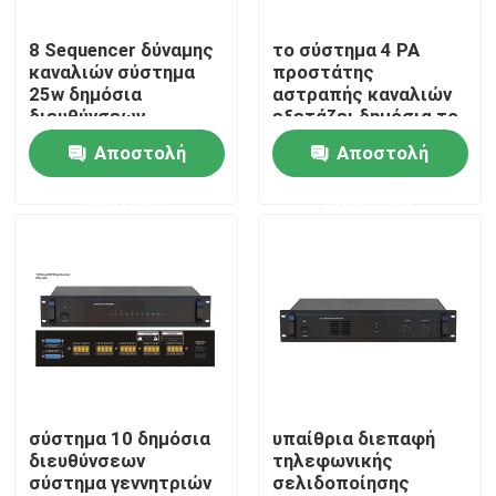
8 Sequencer δύναμης
το σύστημα 4 PA
Περίπου εμείς
καναλιών σύστημα
προστάτης
25w δημόσια
αστραπής καναλιών
διευθύνσεων
εξετάζει δημόσια το
Γύρος εργοστασίων
σύστημα
Αποστολή
Αποστολή
ερώτησης
ερώτησης
Ποιοτικός έλεγχος
Μας ελάτε σε επαφή με
Ειδήσεις
Περιπτώσεις
σύστημα 10 δημόσια
υπαίθρια διεπαφή
διευθύνσεων
τηλεφωνικής
σύστημα γεννητριών
σελιδοποίησης
Ενισχυτής συστημάτων PA