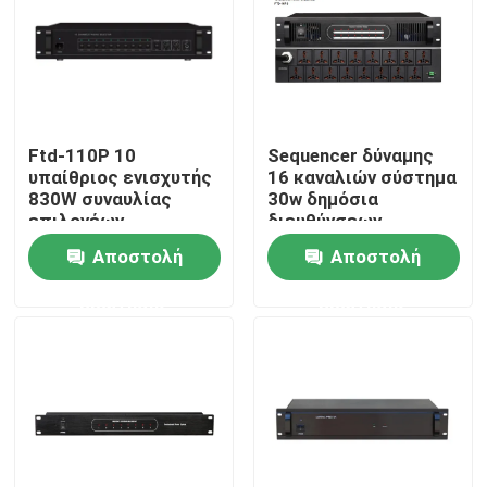
Ftd-110P 10
Sequencer δύναμης
υπαίθριος ενισχυτής
16 καναλιών σύστημα
830W συναυλίας
30w δημόσια
επιλογέων
διευθύνσεων
σελιδοποίησης
Αποστολή
Αποστολή
ζώνης
ερώτησης
ερώτησης
Σπίτι
Προϊόντα
Βίντεο