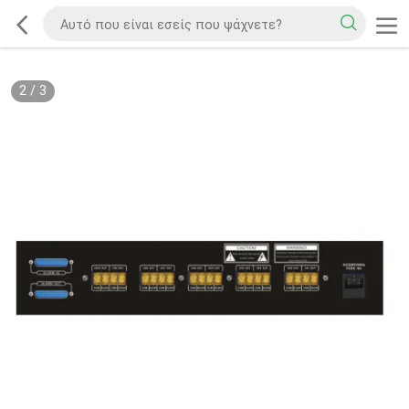
2
/
3