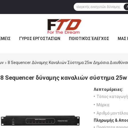
ΕΜΕΊΣ
ΓΎΡΟΣ ΕΡΓΟΣΤΑΣΊΩΝ
ΠΟΙΟΤΙΚΌΣ ΈΛΕΓΧΟΣ
ΜΑΣ 
ων
8 Sequencer Δύναμης Καναλιών Σύστημα 25w Δημόσια Διευθύνσ
8 Sequencer δύναμης καναλιών σύστημα 25w
Λεπτομέρειες:
Τόπος καταγωγή
Μάρκα:
Αριθμό μοντέλου
Πληρωμής & Αποσ
Ποσότητα παραγγ