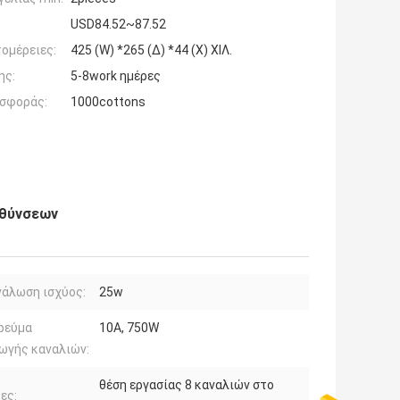
USD84.52~87.52
ομέρειες:
425 (W) *265 (Δ) *44 (Χ) ΧΙΛ.
ης:
5-8work ημέρες
σφοράς:
1000cottons
υθύνσεων
άλωση ισχύος:
25w
ρεύμα
10A, 750W
ωγής καναλιών:
θέση εργασίας 8 καναλιών στο
ες: