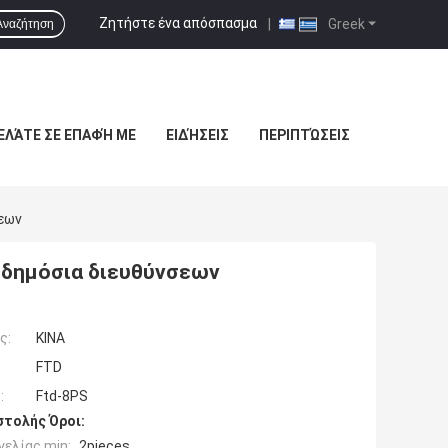
Ζητήστε ένα απόσπασμα
|
Greek
Αναζήτηση
ΕΛΆΤΕ ΣΕ ΕΠΑΦΉ ΜΕ
ΕΙΔΉΣΕΙΣ
ΠΕΡΙΠΤΏΣΕΙΣ
εων
 δημόσια διευθύνσεων
ς:
ΚΙΝΑ
FTD
:
Ftd-8PS
τολής Όροι:
ελίας min:
2pieces