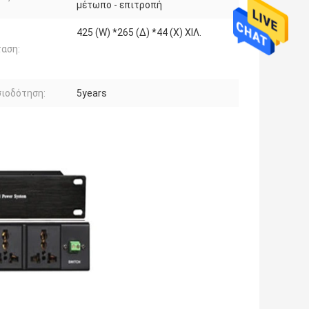
μέτωπο - επιτροπή
425 (W) *265 (Δ) *44 (Χ) ΧΙΛ.
αση:
ιοδότηση:
5years