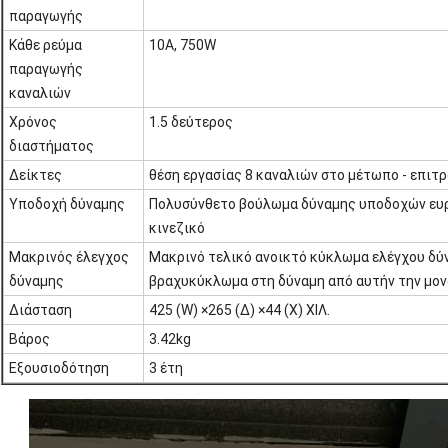
παραγωγής
Κάθε ρεύμα
10A, 750W
παραγωγής
καναλιών
Χρόνος
1.5 δεύτερος
διαστήματος
Δείκτες
θέση εργασίας 8 καναλιών στο μέτωπο - επιτ
Υποδοχή δύναμης
Πολυσύνθετο βούλωμα δύναμης υποδοχών ευρ
κινεζικό
Μακρινός έλεγχος
Μακρινό τελικό ανοικτό κύκλωμα ελέγχου δύ
δύναμης
βραχυκύκλωμα στη δύναμη από αυτήν την μο
Διάσταση
425 (W) ×265 (Δ) ×44 (Χ) ΧΙΛ.
Βάρος
3.42kg
Εξουσιοδότηση
3 έτη