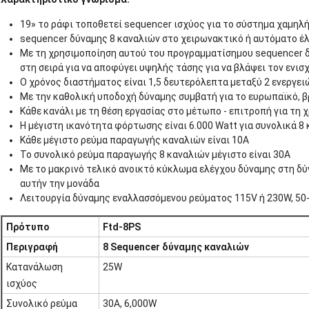
19» το ράφι τοποθετεί sequencer ισχύος για το σύστημα χαμηλή
sequencer δύναμης 8 καναλιών στο χειρωνακτικό ή αυτόματο έλ
Με τη χρησιμοποίηση αυτού του προγραμματίσημου sequencer δ
στη σειρά για να αποφύγει υψηλής τάσης για να βλάψει τον ενι
Ο χρόνος διαστήματος είναι 1,5 δευτερόλεπτα μεταξύ 2 ενεργε
Με την καθολική υποδοχή δύναμης συμβατή για το ευρωπαϊκό, β
Κάθε κανάλι με τη θέση εργασίας στο μέτωπο - επιτροπή για τη
Η μέγιστη ικανότητα φόρτωσης είναι 6.000 Watt για συνολικά 8 
Κάθε μέγιστο ρεύμα παραγωγής καναλιών είναι 10A
Το συνολικό ρεύμα παραγωγής 8 καναλιών μέγιστο είναι 30A
Με το μακρινό τελικό ανοικτό κύκλωμα ελέγχου δύναμης στη δ
αυτήν την μονάδα
Λειτουργία δύναμης εναλλασσόμενου ρεύματος 115V ή 230W, 50
Πρότυπο
Ftd-8PS
Περιγραφή
8 Sequencer δύναμης καναλιών
Κατανάλωση
25W
ισχύος
Συνολικό ρεύμα
30A, 6,000W