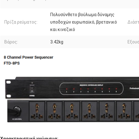
Πολυσύνθετο βούλωμα δύναμης
Πρίζα ρεύματος:
υποδοχών ευρωπαϊκό, βρετανικό
Διάστ
και κινεζικό
Βάρος:
3.42kg
Εξουσ
Χαρακτηριστικό γνώρισμα: