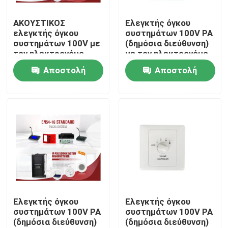
ΑΚΟΥΣΤΙΚΟΣ
Ελεγκτής όγκου
Περίπου εμείς
ελεγκτής όγκου
συστημάτων 100V PA
συστημάτων 100V με
(δημόσια διεύθυνση)
τον ηλεκτρονόμο
με τον ηλεκτρονόμο
Γύρος εργοστασίων
120W
60W
Αποστολή
Αποστολή
ερώτησης
ερώτησης
Ποιοτικός έλεγχος
Μας ελάτε σε επαφή με
Ειδήσεις
Περιπτώσεις
Ελεγκτής όγκου
Ελεγκτής όγκου
συστημάτων 100V PA
συστημάτων 100V PA
(δημόσια διεύθυνση)
(δημόσια διεύθυνση)
Ενισχυτής συστημάτων PA