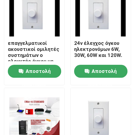
επαγγελματικοί
24v έλεγχος όγκου
ακουστικοί ομιλητές
ηλεκτρονόμων 6W,
συστημάτων ο
30W, 60W και 120W.
ελεγκτής όγκου με
τον ηλεκτρονόμο 24V
Αποστολή
Αποστολή
ερώτησης
ερώτησης
Σπίτι
Προϊόντα
Βίντεο