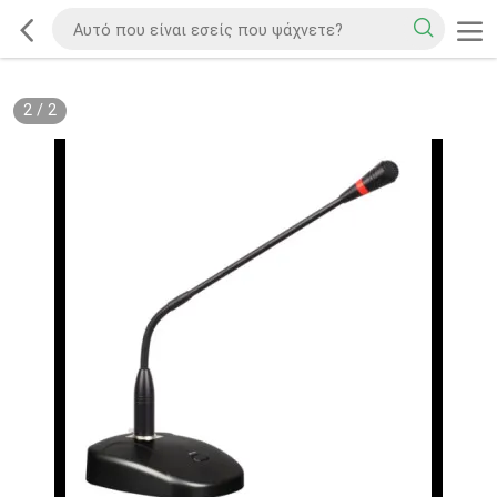
2
/
2