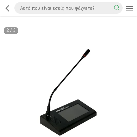
2
/
3