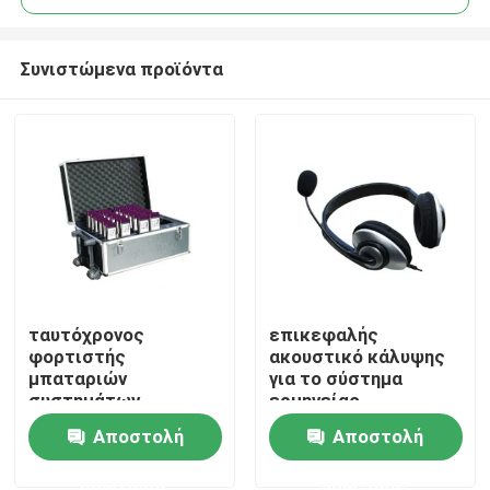
Συνιστώμενα προϊόντα
ταυτόχρονος
επικεφαλής
Σπίτι
φορτιστής
ακουστικό κάλυψης
μπαταριών
για το σύστημα
συστημάτων
ερμηνείας
Προϊόντα
ερμηνείας παροχής
Αποστολή
Αποστολή
ηλεκτρικού
ρεύματος φορτιστών
ερώτησης
ερώτησης
Βίντεο
μπαταριών