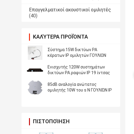
Επαγγελματικοί ακουστικοί ομιλητές
(40)
ΚΑΛΎΤΕΡΑ ΠΡΟΪΌΝΤΑ
Σύστημα 15W δικτύων PA
κέρατων IP ομιλητών ΓΟΥΛΙΩΝ
Ενισχυτής 120W συστημάτων
δικτύων PA ραφιών IP 19 ίντσας
85dB αναλογία ανώτατος
ομιλητής 10W του s Ν ΓΟΥΛΙΏΝ IP
ΠΙΣΤΟΠΟΊΗΣΗ