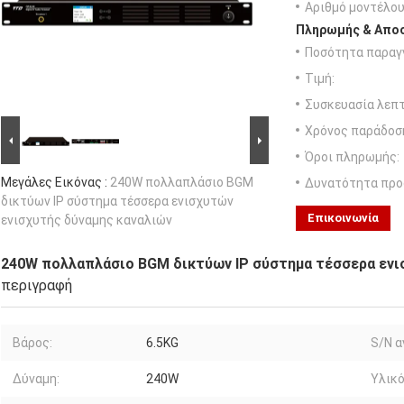
Αριθμό μοντέλου
Πληρωμής & Αποσ
Ποσότητα παραγγ
Τιμή:
Συσκευασία λεπτ
Χρόνος παράδοσ
Όροι πληρωμής:
Μεγάλες Εικόνας :
240W πολλαπλάσιο BGM
Δυνατότητα προ
δικτύων IP σύστημα τέσσερα ενισχυτών
Επικοινωνία
ενισχυτής δύναμης καναλιών
240W πολλαπλάσιο BGM δικτύων IP σύστημα τέσσερα ενι
περιγραφή
Βάρος:
6.5KG
S/N α
Δύναμη:
240W
Υλικό