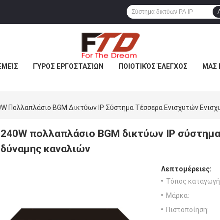
ΕΜΕΊΣ
ΓΎΡΟΣ ΕΡΓΟΣΤΑΣΊΩΝ
ΠΟΙΟΤΙΚΌΣ ΈΛΕΓΧΟΣ
ΜΑΣ 
0W Πολλαπλάσιο BGM Δικτύων IP Σύστημα Τέσσερα Ενισχυτών Ενισχ
240W πολλαπλάσιο BGM δικτύων IP σύστημα
δύναμης καναλιών
Λεπτομέρειες:
Τόπος καταγωγή
Μάρκα:
Πιστοποίηση: