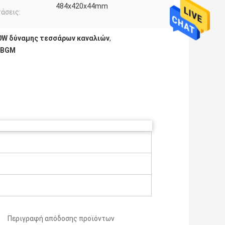
484x420x44mm
άσεις:
0W δύναμης τεσσάρων καναλιών
,
 BGM
Περιγραφή απόδοσης προϊόντων