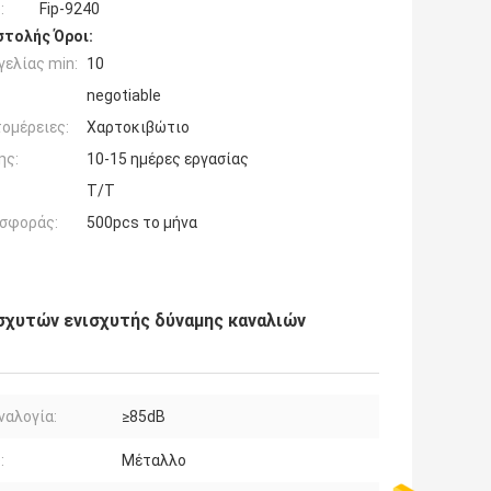
:
Fip-9240
τολής Όροι:
ελίας min:
10
negotiable
ομέρειες:
Χαρτοκιβώτιο
ης:
10-15 ημέρες εργασίας
T/T
σφοράς:
500pcs το μήνα
σχυτών ενισχυτής δύναμης καναλιών
ναλογία:
≥85dB
:
Μέταλλο