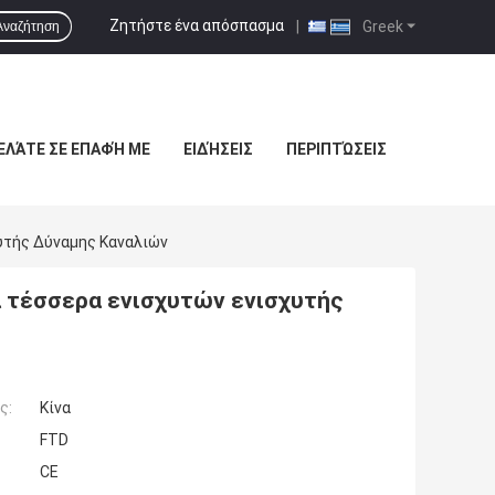
Ζητήστε ένα απόσπασμα
|
Greek
Αναζήτηση
ΕΛΆΤΕ ΣΕ ΕΠΑΦΉ ΜΕ
ΕΙΔΉΣΕΙΣ
ΠΕΡΙΠΤΏΣΕΙΣ
υτής Δύναμης Καναλιών
 τέσσερα ενισχυτών ενισχυτής
ς:
Κίνα
FTD
CE