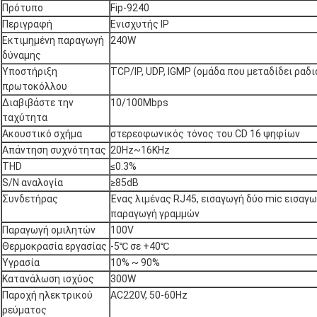
Πρότυπο
Fip-9240
Περιγραφή
Ενισχυτής IP
Εκτιμημένη παραγωγή
240W
δύναμης
Υποστήριξη
TCP/IP, UDP, IGMP (ομάδα που μεταδίδει ραδ
πρωτοκόλλου
Διαβιβάστε την
10/100Mbps
ταχύτητα
Ακουστικό σχήμα
στερεοφωνικός τόνος του CD 16 ψηφίων
Απάντηση συχνότητας
20Hz~16KHz
THD
≤0.3%
S/N αναλογία
≥85dB
Συνδετήρας
Ένας λιμένας RJ45, εισαγωγή δύο mic εισαγω
παραγωγή γραμμών
Παραγωγή ομιλητών
100V
Θερμοκρασία εργασίας
-5℃ σε +40℃
Υγρασία
10% ~ 90%
Κατανάλωση ισχύος
300W
Παροχή ηλεκτρικού
AC220V, 50-60Hz
ρεύματος