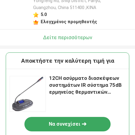
Yongfeng Rd, Shiqi District, Panyu,
Guangzhou, China 511400 ,ΚΙΝΑ
5.0
Ελεγχμένος προμηθευτής
Δείτε περισσότερων
Αποκτήστε την καλύτερη τιμή για
12CH ασύρματο διασκέψεων
συστημάτων IR σύστημα 75dB
ερμηνείας θερμαντικών
σωμάτων φορητό
Να συνεχίσει