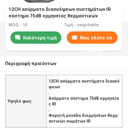
12CH ασύρματο διασκέψεων συστημάτων IR
σύστημα 75dB ερμηνείας θερμαντικών
σωμάτων φορητό
MOQ：10
Τιμή：negotiable
Καλύτερη τιμή
Μας ελάτε σε
επαφή με
Περιγραφή προϊόντων
12CH ασύρματα συστήματα διασκέ
ψεων
,
Ασύρματο σύστημα 75dB ερμηνεία
Υψηλό φως:
ς IR
,
Φορητή μονάδα διερμηνέων θερμ
αντικών σωμάτων IR