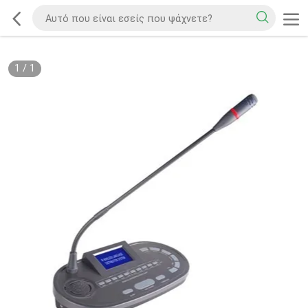
1
/
1