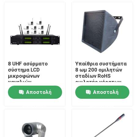
Περίπου εμείς
Γύρος εργοστασίων
Ποιοτικός έλεγχος
8 UHF ασύρματο
Υπαίθρια συστήματα
σύστημα LCD
8 ωμ 200 ομιλητών
Μας ελάτε σε επαφή με
μικροφώνων
σταδίων RoHS
καναλιών
ομιλητής κέρατων
Watt PA
Αποστολή
Αποστολή
Ειδήσεις
ερώτησης
ερώτησης
Περιπτώσεις
Ενισχυτής συστημάτων PA