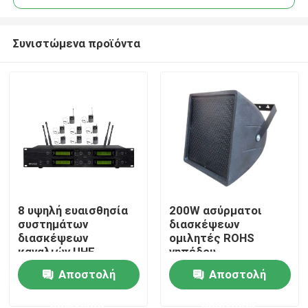
Συνιστώμενα προϊόντα
8 υψηλή ευαισθησία
200W ασύρματοι
Σπίτι
συστημάτων
διασκέψεων
διασκέψεων
ομιλητές ROHS
καναλιών UHF
γηπέδου
Προϊόντα
ασύρματη ανθεκτική
ποδοσφαίρου
Αποστολή
Αποστολή
συστημάτων
στεγανοί υπαίθριοι
ερώτησης
ερώτησης
Βίντεο