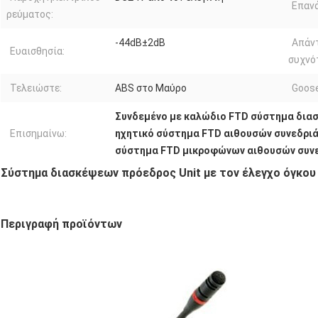
Επαν
ρεύματος:
-44dB±2dB
Απάν
Ευαισθησία:
συχνό
Τελειώστε:
ABS στο Μαύρο
Goose
Συνδεμένο με καλώδιο FTD σύστημα δια
Επισημαίνω:
ηχητικό σύστημα FTD αιθουσών συνεδρι
σύστημα FTD μικροφώνων αιθουσών συν
Σύστημα διασκέψεων πρόεδρος Unit με τον έλεγχο όγκου
Περιγραφή προϊόντων