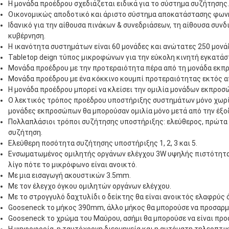
Η μονάδα προέδρου σχεδιάζεται ειδικά για το σύστημα συζήτησης.
Οικονομικώς αποδοτικό και άριστο σύστημα αποκατάστασης φων
Ιδανικό για την αίθουσα πινάκων & συνεδριάσεων, τη αίθουσα συνδ
κυβέρνηση.
Η ικανότητα συστημάτων είναι 60 μονάδες και ανώτατες 250 μονάδ
Tabletop deign τύπος μικροφώνων για την εύκολη κινητή εγκατάσ
Μονάδα προέδρου με την προτεραιότητα πέρα από τη μονάδα εκπ
Μονάδα προέδρου με ένα κόκκινο κουμπί προτεραιότητας εκτός α
Η μονάδα προέδρου μπορεί να κλείσει την ομιλία μονάδων εκπροσ
Ο λεκτικός τρόπος προέδρου υποστήριξης συστημάτων μόνο χωρί
μονάδες εκπροσώπων θα μπορούσαν ομιλία μόνο μετά από την έξ
Πολλαπλάσιοι τρόποι συζήτησης υποστήριξης: ελεύθερος, πρώτα 
συζήτηση.
Ελεύθερη ποσότητα συζήτησης υποστήριξης 1, 2, 3 και 5.
Ενσωματωμένος ομιλητής οργάνων ελέγχου 3W υψηλής πιστότητας,
λίγο πότε το μικρόφωνο είναι ανοικτό.
Με μια εισαγωγή ακουστικών 3.5mm.
Με τον έλεγχο όγκου ομιλητών οργάνων ελέγχου.
Με το στρογγυλό δαχτυλίδι ο δείκτης θα είναι ανοικτός ελαφρύς
Gooseneck το μήκος 390mm, άλλο μήκος θα μπορούσε να προσαρμ
Gooseneck το χρώμα του Μαύρου, ασήμι θα μπορούσε να είναι προ
Η ψηφοφορία, η ταυτόχρονη διερμηνεία και η αυτόματη τηλεοπτικ