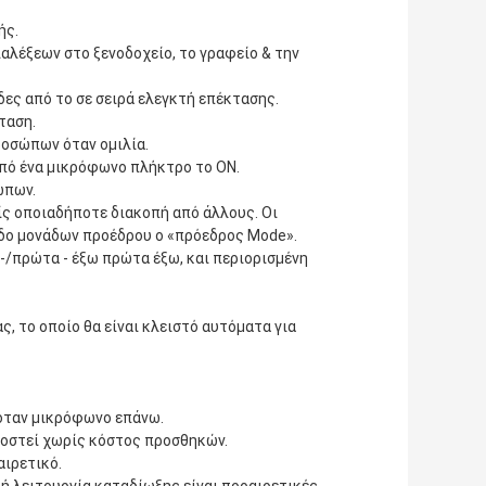
ής.
ιαλέξεων στο ξενοδοχείο, το γραφείο & την
ες από το σε σειρά ελεγκτή επέκτασης.
ταση.
ροσώπων όταν ομιλία.
πό ένα μικρόφωνο πλήκτρο το ΟΝ.
ώπων.
ς οποιαδήποτε διακοπή από άλλους. Οι
οδο μονάδων προέδρου ο «πρόεδρος Mode».
-/πρώτα - έξω πρώτα έξω, και περιορισμένη
 το οποίο θα είναι κλειστό αυτόματα για
 όταν μικρόφωνο επάνω.
οστεί χωρίς κόστος προσθηκών.
αιρετικό.
ή λειτουργία καταδίωξης είναι προαιρετικές