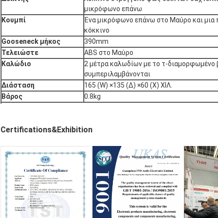
μικρόφωνο επάνω
Κουμπί
Ένα μικρόφωνο επάνω στο Μαύρο και μια
κόκκινο
Gooseneck μήκος
390mm
Τελειώστε
ABS στο Μαύρο
Καλώδιο
2 μέτρα καλωδίων με το τ-διαμορφωμένο
συμπεριλαμβάνονται
Διάσταση
165 (W) ×135 (Δ) ×60 (Χ) ΧΙΛ.
Βάρος
0.8kg
Certifications&Exhibition