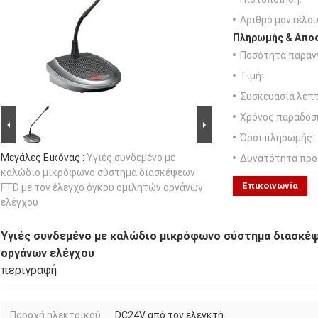
Αριθμό μοντέλου
Πληρωμής & Αποσ
Ποσότητα παραγγ
Τιμή:
Συσκευασία λεπτ
Χρόνος παράδοσ
Όροι πληρωμής:
Μεγάλες Εικόνας :
Υγιές συνδεμένο με
Δυνατότητα προ
καλώδιο μικρόφωνο σύστημα διασκέψεων
Επικοινωνία
FTD με τον έλεγχο όγκου ομιλητών οργάνων
ελέγχου
Υγιές συνδεμένο με καλώδιο μικρόφωνο σύστημα διασκέψ
οργάνων ελέγχου
περιγραφή
Παροχή ηλεκτρικού
DC24V από τον ελεγκτή