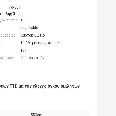
:
Fc-601
τολής Όροι:
ελίας min:
10
negotiable
ομέρειες:
Χαρτοκιβώτιο
ης:
10-15 ημέρες εργασίας
T/T
σφοράς:
500pcs το μήνα
εων FTD με τον έλεγχο όγκου ομιλητών
1550cm