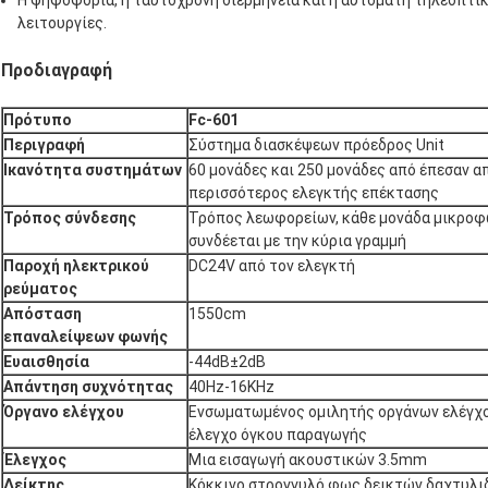
λειτουργίες.
Προδιαγραφή
Πρότυπο
Fc-601
Περιγραφή
Σύστημα διασκέψεων πρόεδρος Unit
Ικανότητα συστημάτων
60 μονάδες και 250 μονάδες από έπεσαν 
περισσότερος ελεγκτής επέκτασης
Τρόπος σύνδεσης
Τρόπος λεωφορείων, κάθε μονάδα μικρο
συνδέεται με την κύρια γραμμή
Παροχή ηλεκτρικού
DC24V από τον ελεγκτή
ρεύματος
Απόσταση
1550cm
επαναλείψεων φωνής
Ευαισθησία
-44dB±2dB
Απάντηση συχνότητας
40Hz-16KHz
Όργανο ελέγχου
Ενσωματωμένος ομιλητής οργάνων ελέγχο
έλεγχο όγκου παραγωγής
Έλεγχος
Μια εισαγωγή ακουστικών 3.5mm
Δείκτης
Κόκκινο στρογγυλό φως δεικτών δαχτυλι