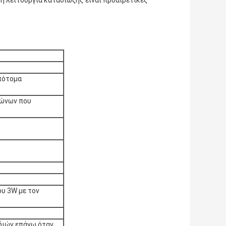
απότομα
φώνων που
υ 3W με τον
διών επάνω όταν