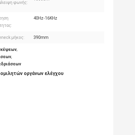
άλειψη φωνής:
τηση
40Hz-16KHz
τητας:
neck μήκος:
390mm
σκέψεων
,
άσεων
,
εδριάσεων
 ομιλητών οργάνων ελέγχου