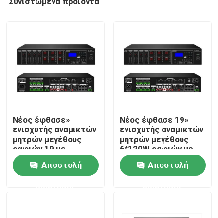
Συνιστώμενα προϊόντα
Νέος έφθασε»
Νέος έφθασε 19»
ενισχυτής αναμικτών
ενισχυτής αναμικτών
μητρών μεγέθους
μητρών μεγέθους
ραφιών 19 με
6*120W ραφιών με
Σπίτι
USB/SD/FM/BT
USB/SD/FM/BT
Αποστολή
Αποστολή
Προϊόντα
ερώτησης
ερώτησης
Βίντεο