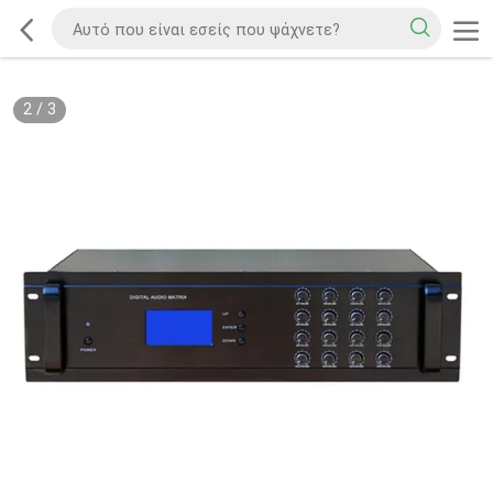
2
/
3