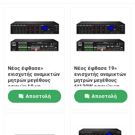
Νέος έφθασε»
Νέος έφθασε 19»
ενισχυτής αναμικτών
ενισχυτής αναμικτών
μητρών μεγέθους
μητρών μεγέθους
ραφιών 19 με
6*120W ραφιών με
USB/SD/FM/BT
USB/SD/FM/BT
Σπίτι
Αποστολή
Αποστολή
ερώτησης
ερώτησης
Προϊόντα
Βίντεο