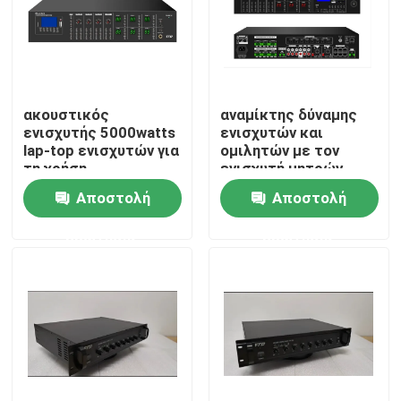
Περίπου εμείς
Γύρος εργοστασίων
ακουστικός
αναμίκτης δύναμης
ενισχυτής 5000watts
ενισχυτών και
lap-top ενισχυτών για
ομιλητών με τον
Ποιοτικός έλεγχος
τη χρήση
ενισχυτή μητρών
Αποστολή
Αποστολή
Μας ελάτε σε επαφή με
ερώτησης
ερώτησης
Ειδήσεις
Περιπτώσεις
Ενισχυτής συστημάτων PA