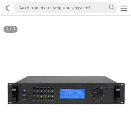
2
/
3