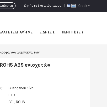
Ζητήστε ένα απόσπασμα
|
Greek
Αναζήτηση
ΕΛΆΤΕ ΣΕ ΕΠΑΦΉ ΜΕ
ΕΙΔΉΣΕΙΣ
ΠΕΡΙΠΤΏΣΕΙΣ
Μικροφώνων Συμπυκνωτών
 ROHS ABS ενισχυτών
ς:
Guangzhou Κίνα
FTD
CE，ROHS