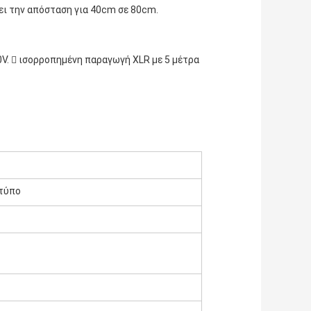
ει την απόσταση για 40cm σε 80cm.
.  ισορροπημένη παραγωγή XLR με 5 μέτρα 
κτύπο