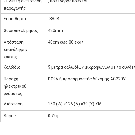
Σύνθετη αντίσταση
, που ισορροπούνται
παραγωγής
Ευαισθησία
-38dB
Gooseneck μήκος
420mm
Απόσταση
40cm έως 80 εκατ.
επανάληψης
φωνής
Καλώδιο
5 μέτρα καλωδίων μικροφώνων με το συνδε
Παροχή
DC9V ή προσαρμοστής δύναμης AC220V
ηλεκτρικού
ρεύματος
Διάσταση
150 (W) ×126 (Δ) ×39 (Χ) ΧΙΛ.
Βάρος
0.7kg