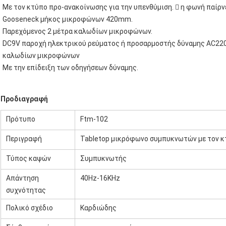
Με τον κτύπο προ-ανακοίνωσης για την υπενθύμιση.  η φωνή παίρν
Gooseneck μήκος μικροφώνων 420mm.
Παρεχόμενος 2 μέτρα καλωδίων μικροφώνων.
DC9V παροχή ηλεκτρικού ρεύματος ή προσαρμοστής δύναμης AC220V
καλωδίων μικροφώνων
Με την επίδειξη των οδηγήσεων δύναμης.
Προδιαγραφή
Πρότυπο
Ftm-102
Περιγραφή
Tabletop μικρόφωνο συμπυκνωτών με τον 
Τύπος καψών
Συμπυκνωτής
Απάντηση
40Hz-16KHz
συχνότητας
Πολικό σχέδιο
Καρδιώδης