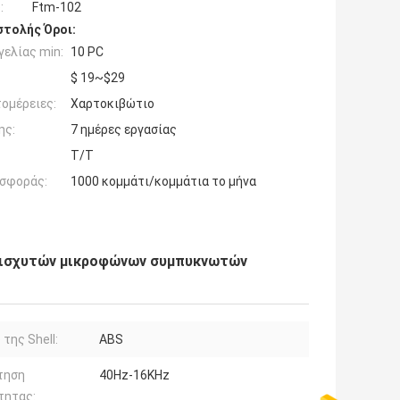
:
Ftm-102
τολής Όροι:
ελίας min:
10 PC
$ 19~$29
ομέρειες:
Χαρτοκιβώτιο
ης:
7 ημέρες εργασίας
T/T
σφοράς:
1000 κομμάτι/κομμάτια το μήνα
νισχυτών μικροφώνων συμπυκνωτών
 της Shell:
ABS
τηση
40Hz-16KHz
τητας: