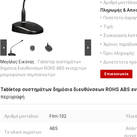
Αριθμό μοντέλου
Πληρωμής & Αποσ
Ποσότητα παραγγ
Τιμή:
Συσκευασία λεπτ
Χρόνος παράδοσ
Όροι πληρωμής:
Μεγάλες Εικόνας :
Tabletop συστημάτων
Δυνατότητα προ
δημόσια διευθύνσεων ROHS ABS ενισχυτών
Επικοινωνία
μικροφώνων συμπυκνωτών
Tabletop συστημάτων δημόσια διευθύνσεων ROHS ABS ε
περιγραφή
Αριθμό μοντέλου:
Ftm-102
Υλικό
ABS
Απάν
Το υλικό σωμάτων:
συχνό