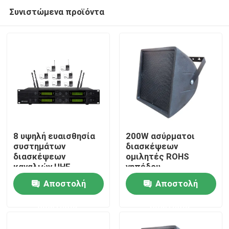
Συνιστώμενα προϊόντα
8 υψηλή ευαισθησία
200W ασύρματοι
συστημάτων
διασκέψεων
διασκέψεων
ομιλητές ROHS
Σπίτι
καναλιών UHF
γηπέδου
ασύρματη ανθεκτική
ποδοσφαίρου
Αποστολή
Αποστολή
συστημάτων
Προϊόντα
στεγανοί υπαίθριοι
ερώτησης
ερώτησης
Βίντεο