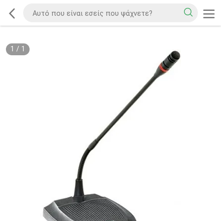
1
/
1