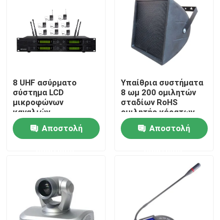
Περίπου εμείς
Γύρος εργοστασίων
8 UHF ασύρματο
Υπαίθρια συστήματα
Ποιοτικός έλεγχος
σύστημα LCD
8 ωμ 200 ομιλητών
μικροφώνων
σταδίων RoHS
καναλιών
ομιλητής κέρατων
Μας ελάτε σε επαφή με
Watt PA
Αποστολή
Αποστολή
ερώτησης
ερώτησης
Ειδήσεις
Περιπτώσεις
Ενισχυτής συστημάτων PA