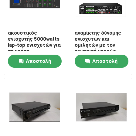
Περίπου εμείς
ακουστικός
αναμίκτης δύναμης
Γύρος εργοστασίων
ενισχυτής 5000watts
ενισχυτών και
lap-top ενισχυτών για
ομιλητών με τον
τη χρήση
ενισχυτή μητρών
Ποιοτικός έλεγχος
Αποστολή
Αποστολή
ερώτησης
ερώτησης
Μας ελάτε σε επαφή με
Ειδήσεις
Περιπτώσεις
Ενισχυτής συστημάτων PA