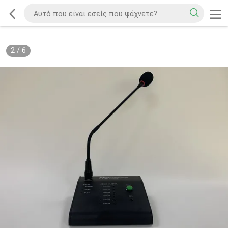
2
/
6