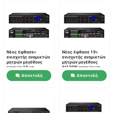
Νέος έφθασε»
Νέος έφθασε 19»
ενισχυτής αναμικτών
ενισχυτής αναμικτών
μητρών μεγέθους
μητρών μεγέθους
ραφιών 19 με
6*120W ραφιών με
USB/SD/FM/BT
USB/SD/FM/BT
Αποστολή
Αποστολή
Σπίτι
ερώτησης
ερώτησης
Προϊόντα
Βίντεο