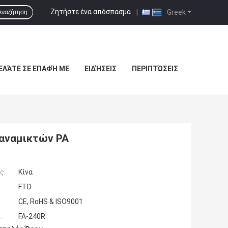
Ζητήστε ένα απόσπασμα
|
Greek
Αναζήτηση
ΕΛΆΤΕ ΣΕ ΕΠΑΦΉ ΜΕ
ΕΙΔΉΣΕΙΣ
ΠΕΡΙΠΤΏΣΕΙΣ
 αναμικτών PA
ς:
Κίνα
FTD
CE, RoHS & ISO9001
:
FA-240R