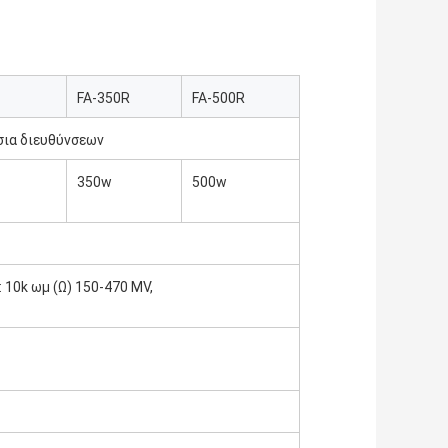
FA-350R
FA-500R
σια διευθύνσεων
350w
500w
2: 10k ωμ (Ω) 150-470 MV,