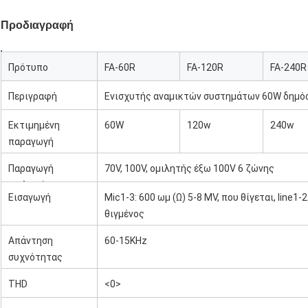
Προδιαγραφή
Πρότυπο
FA-60R
FA-120R
FA-240R
Περιγραφή
Ενισχυτής αναμικτών συστημάτων 60W δημό
Εκτιμημένη
60W
120w
240w
παραγωγή
δύναμης
Παραγωγή
70V, 100V, ομιλητής έξω 100V 6 ζώνης
ομιλητών
Εισαγωγή
Mic1-3: 600 ωμ (Ω) 5-8 MV, που θίγεται, line1-
θιγμένος
Απάντηση
60-15KHz
συχνότητας
THD
<0>