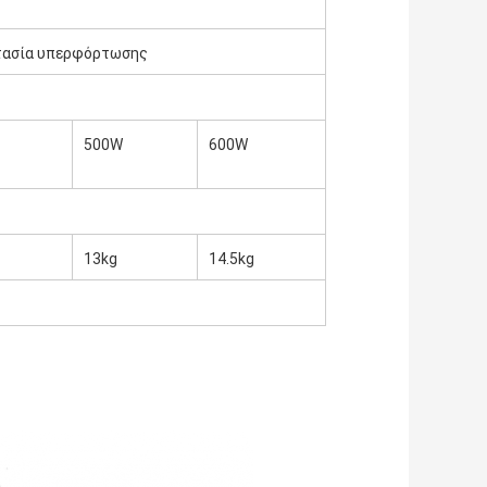
τασία υπερφόρτωσης
500W
600W
13kg
14.5kg