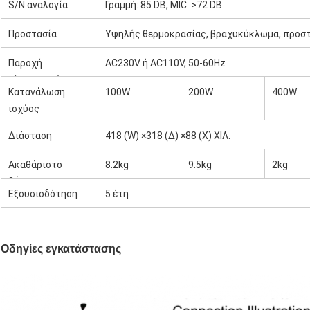
S/N αναλογία
Γραμμή: 85 DB, MIC: >72 DB
Προστασία
Υψηλής θερμοκρασίας, βραχυκύκλωμα, προσ
Παροχή
AC230V ή AC110V, 50-60Hz
ηλεκτρικού
Κατανάλωση
100W
200W
400W
ρεύματος
ισχύος
Διάσταση
418 (W) ×318 (Δ) ×88 (Χ) ΧΙΛ.
Ακαθάριστο
8.2kg
9.5kg
2kg
βάρος
Εξουσιοδότηση
5 έτη
Οδηγίες εγκατάστασης