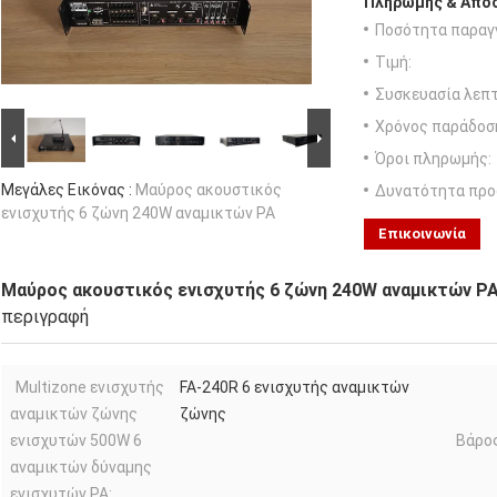
Πληρωμής & Αποσ
Ποσότητα παραγγ
Τιμή:
Συσκευασία λεπτ
Χρόνος παράδοσ
Όροι πληρωμής:
Μεγάλες Εικόνας :
Μαύρος ακουστικός
Δυνατότητα προ
ενισχυτής 6 ζώνη 240W αναμικτών PA
Επικοινωνία
Μαύρος ακουστικός ενισχυτής 6 ζώνη 240W αναμικτών P
περιγραφή
Multizone ενισχυτής
FA-240R 6 ενισχυτής αναμικτών
αναμικτών ζώνης
ζώνης
ενισχυτών 500W 6
Βάρος
αναμικτών δύναμης
ενισχυτών PA: