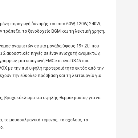
ημένη παραγωγή δύναμής του από 60W, 120W, 240W,
ην τράπεζα, το ξενοδοχείο BGM και τη λεκτική χρήση.
ύναμης αναμικτών σε μια μονάδα ύψους 19» 2U, που
 2 ακουστικές πηγές σε έναν ενισχυτή αναμικτών,
 γραμμών, μια εισαγωγή EMC και ένα RS45 που
 VOX με την πιό υψηλή προτεραιότητα εκτός από την
έχουν την εύκολες πρόσβαση και τη λειτουργία για
ς, βραχυκύκλωμα και υψηλής θερμοκρασίας για να
α, το μουσουλμανικό τέμενος, το σχολείο, το
ο.