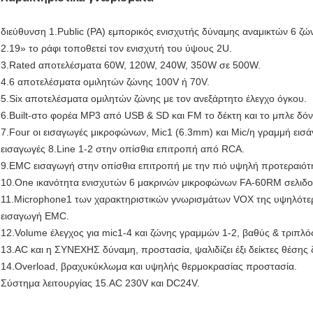
διεύθυνση 1.Public (PA) εμπορικός ενισχυτής δύναμης αναμικτών 6 ζώ
2.19» το ράφι τοποθετεί τον ενισχυτή του ύψους 2U.
3.Rated αποτελέσματα 60W, 120W, 240W, 350W σε 500W.
4.6 αποτελέσματα ομιλητών ζώνης 100V ή 70V.
5.Six αποτελέσματα ομιλητών ζώνης με τον ανεξάρτητο έλεγχο όγκου.
6.Built-στο φορέα MP3 από USB & SD και FM το δέκτη και το μπλε δόν
7.Four οι εισαγωγές μικροφώνων, Mic1 (6.3mm) και Mic/η γραμμή εισά
εισαγωγές 8.Line 1-2 στην οπίσθια επιτροπή από RCA.
9.EMC εισαγωγή στην οπίσθια επιτροπή με την πιό υψηλή προτεραιό
10.One ικανότητα ενισχυτών 6 μακρινών μικροφώνων FA-60RM σελιδο
11.Microphone1 των χαρακτηριστικών γνωρισμάτων VOX της υψηλότερ
εισαγωγή EMC.
12.Volume έλεγχος για mic1-4 και ζώνης γραμμών 1-2, βαθύς & τριπλό
13.AC και η ΣΥΝΕΧΗΣ δύναμη, προστασία, ψαλιδίζει έξι δείκτες θέσης
14.Overload, βραχυκύκλωμα και υψηλής θερμοκρασίας προστασία.
Σύστημα λειτουργίας 15.AC 230V και DC24V.