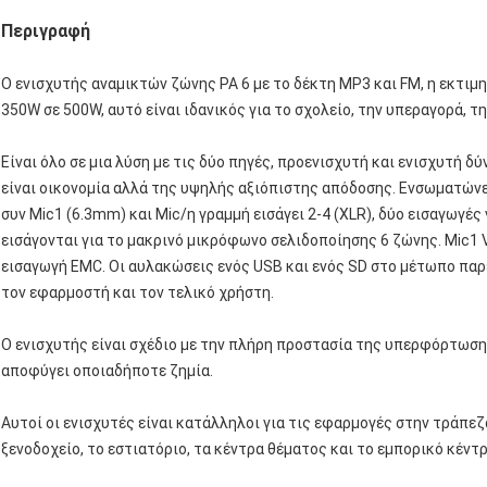
Περιγραφή
Ο ενισχυτής αναμικτών ζώνης PA 6 με το δέκτη MP3 και FM, η εκτιμ
350W σε 500W, αυτό είναι ιδανικός για το σχολείο, την υπεραγορά, τ
Είναι όλο σε μια λύση με τις δύο πηγές, προενισχυτή και ενισχυτή δ
είναι οικονομία αλλά της υψηλής αξιόπιστης απόδοσης. Ενσωματώνει
συν Mic1 (6.3mm) και Mic/η γραμμή εισάγει 2-4 (XLR), δύο εισαγωγές
εισάγονται για το μακρινό μικρόφωνο σελιδοποίησης 6 ζώνης. Mic1
εισαγωγή EMC. Οι αυλακώσεις ενός USB και ενός SD στο μέτωπο παρ
τον εφαρμοστή και τον τελικό χρήστη.
Ο ενισχυτής είναι σχέδιο με την πλήρη προστασία της υπερφόρτωση
αποφύγει οποιαδήποτε ζημία.
Αυτοί οι ενισχυτές είναι κατάλληλοι για τις εφαρμογές στην τράπεζ
ξενοδοχείο, το εστιατόριο, τα κέντρα θέματος και το εμπορικό κέντρ