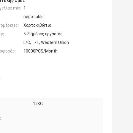
τολής Όροι:
ελίας min:
1
negotiable
ομέρειες:
Χαρτοκιβώτιο
ης:
5-8 ημέρες εργασίας
L/C, T/T, Western Union
σφοράς:
10000PCS/Month
A
12KG
: