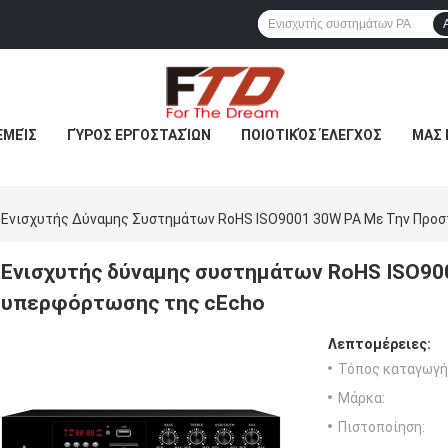
ΕΜΕΊΣ
ΓΎΡΟΣ ΕΡΓΟΣΤΑΣΊΩΝ
ΠΟΙΟΤΙΚΌΣ ΈΛΕΓΧΟΣ
ΜΑΣ 
Ενισχυτής Δύναμης Συστημάτων RoHS ISO9001 30W PA Με Την Προ
Ενισχυτής δύναμης συστημάτων RoHS ISO90
υπερφόρτωσης της cEcho
Λεπτομέρειες:
Τόπος καταγωγή
Μάρκα:
Πιστοποίηση: