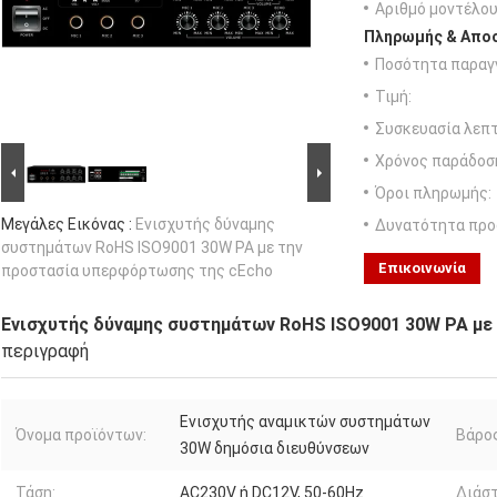
Αριθμό μοντέλου
Πληρωμής & Αποσ
Ποσότητα παραγγ
Τιμή:
Συσκευασία λεπτ
Χρόνος παράδοσ
Όροι πληρωμής:
Μεγάλες Εικόνας :
Ενισχυτής δύναμης
Δυνατότητα προ
συστημάτων RoHS ISO9001 30W PA με την
Επικοινωνία
προστασία υπερφόρτωσης της cEcho
Ενισχυτής δύναμης συστημάτων RoHS ISO9001 30W PA με
περιγραφή
Ενισχυτής αναμικτών συστημάτων
Όνομα προϊόντων:
Βάρος
30W δημόσια διευθύνσεων
Τάση:
AC230V ή DC12V, 50-60Hz
Διάστ