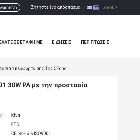
Ζητήστε ένα απόσπασμα
|
Greek
Αναζήτηση
ΕΛΆΤΕ ΣΕ ΕΠΑΦΉ ΜΕ
ΕΙΔΉΣΕΙΣ
ΠΕΡΙΠΤΏΣΕΙΣ
στασία Υπερφόρτωσης Της CEcho
01 30W PA με την προστασία
ς:
Κίνα
FTD
CE, RoHS & ISO9001