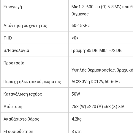
Εισαγωγή
Mic1-3: 600 ωμ (Ω) 5-8 MV, που θ
θιγμένος
Απάντηση συχνότητας
60-15KHz
THD
<0>
S/N αναλογία
Γραμμή: 85 DB, MIC: >72 DB
Προστασία
Υψηλής θερμοκρασίας, βραχυκ
Παροχή ηλεκτρικού ρεύματος
AC230V ή DC12V, 50-60Hz
Κατανάλωση ισχύος
50W
Διάσταση
253 (W) ×220 (Δ) ×68 (Χ) ΧΙΛ.
Ακαθάριστο βάρος
4.2kg
Εξουσιοδότηση
3 έτη