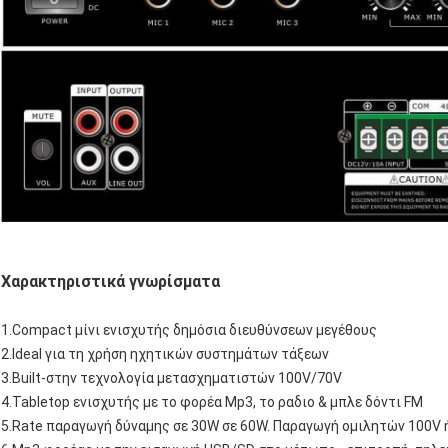
Χαρακτηριστικά γνωρίσματα
1.Compact μίνι ενισχυτής δημόσια διευθύνσεων μεγέθους
2.Ideal για τη χρήση ηχητικών συστημάτων τάξεων
3.Built-στην τεχνολογία μετασχηματιστών 100V/70V
4.Tabletop ενισχυτής με το φορέα Mp3, το ραδιο & μπλε δόντι FM
5.Rate παραγωγή δύναμης σε 30W σε 60W. Παραγωγή ομιλητών 100V 