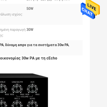
50W
άλωση ισχύος:
μημένη παραγωγή
30W
ης:
PA
,
δύναμη amps για τα συστήματα 30w PA
,
οικονομίας 30w PA με τη cEcho