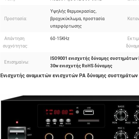
Υψηλής θερμοκρασίας,
Προστασία:
βραχυκύκλωμα, προστασία
Καταν
υπερφόρτωσης
Απάντηση
60-15KHz
Εκτι
συχνότητας:
δύναμ
ISO9001 ενισχυτής δύναμης συστημάτων 
Επισημαίνω:
30w ενισχυτής RoHS δύναμης
Ενισχυτής αναμικτών ενισχυτών PA δύναμης συστημάτων 