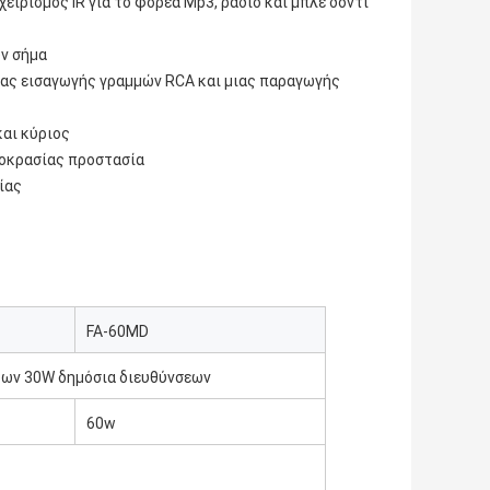
ειρισμός IR για το φορέα Mp3, ραδιο και μπλε δόντι
υν σήμα
μιας εισαγωγής γραμμών RCA και μιας παραγωγής
και κύριος
μοκρασίας προστασία
ίας
FA-60MD
των 30W δημόσια διευθύνσεων
60w