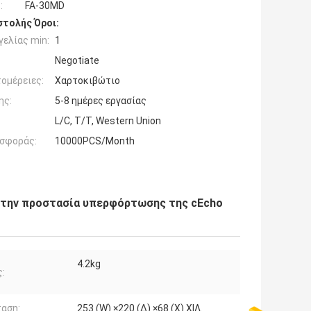
:
FA-30MD
τολής Όροι:
ελίας min:
1
Negotiate
ομέρειες:
Χαρτοκιβώτιο
ης:
5-8 ημέρες εργασίας
L/C, T/T, Western Union
σφοράς:
10000PCS/Month
 την προστασία υπερφόρτωσης της cEcho
4.2kg
:
αση:
253 (W) ×220 (Δ) ×68 (Χ) ΧΙΛ.