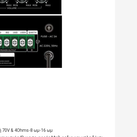
ή 70V & 4Ohms-8 ωμ-16 ωμ