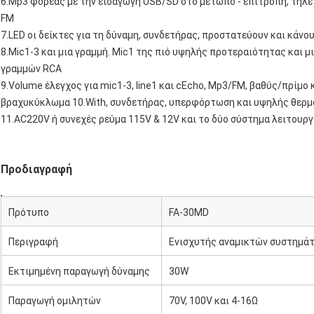
6.Mp3 φορέας με την εισαγωγή USB/SD στο μέτωπο - επιτροπή, τηλεχ
FM
7.LED οι δείκτες για τη δύναμη, συνδετήρας, προστατεύουν και κάνο
8.Mic1-3 και μια γραμμή. Mic1 της πιό υψηλής προτεραιότητας και 
γραμμών RCA
9.Volume έλεγχος για mic1-3, line1 και cEcho, Mp3/FM, βαθύς/πρίμο 
βραχυκύκλωμα 10.With, συνδετήρας, υπερφόρτωση και υψηλής θερ
11.AC220V ή συνεχές ρεύμα 115V & 12V και το δύο σύστημα λειτουργ
Προδιαγραφή
Πρότυπο
FA-30MD
Περιγραφή
Ενισχυτής αναμικτών συστημά
Εκτιμημένη παραγωγή δύναμης
30W
Παραγωγή ομιλητών
70V, 100V και 4-16Ω