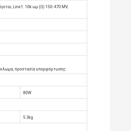
ίγεται, Line1: 10k ωμ (Ω) 150-470 MV,
ύκλωμα, προστασία υπερφόρτωσης
80W
5.3kg