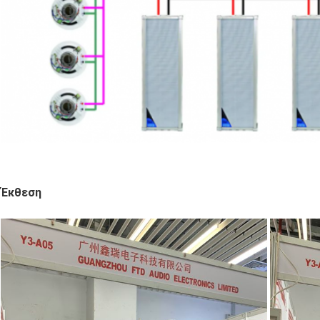
Έκθεση