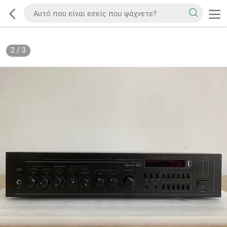
2
/
3