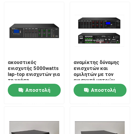
Περίπου εμείς
Γύρος εργοστασίων
Ποιοτικός έλεγχος
ακουστικός
αναμίκτης δύναμης
ενισχυτής 5000watts
ενισχυτών και
Μας ελάτε σε επαφή με
lap-top ενισχυτών για
ομιλητών με τον
τη χρήση
ενισχυτή μητρών
Αποστολή
Αποστολή
Ειδήσεις
ερώτησης
ερώτησης
Περιπτώσεις
Ενισχυτής συστημάτων PA