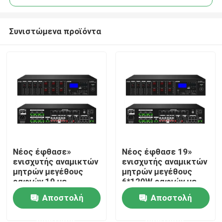
Συνιστώμενα προϊόντα
Νέος έφθασε»
Νέος έφθασε 19»
Σπίτι
ενισχυτής αναμικτών
ενισχυτής αναμικτών
μητρών μεγέθους
μητρών μεγέθους
ραφιών 19 με
6*120W ραφιών με
Προϊόντα
USB/SD/FM/BT
USB/SD/FM/BT
Αποστολή
Αποστολή
ερώτησης
ερώτησης
Βίντεο