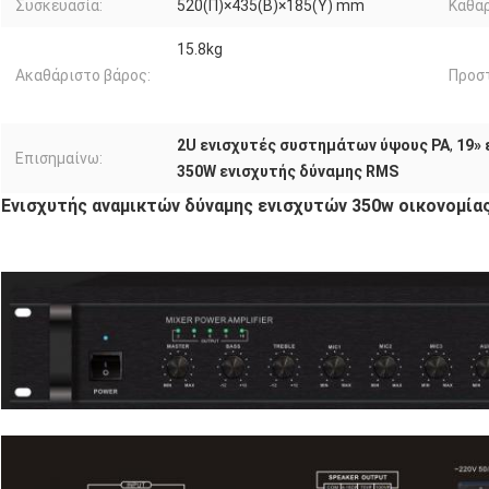
Συσκευασία:
520(Π)×435(Β)×185(Υ) mm
Καθαρ
15.8kg
Ακαθάριστο βάρος:
Προστ
2U ενισχυτές συστημάτων ύψους PA
,
19»
Επισημαίνω:
350W ενισχυτής δύναμης RMS
Ενισχυτής αναμικτών δύναμης ενισχυτών 350w οικονομί