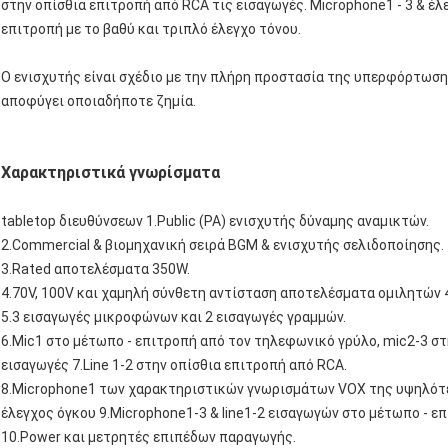
στην οπίσθια επιτροπή από RCA τις εισαγωγές. Microphone1 ‐ 3 & έλ
επιτροπή με το βαθύ και τριπλό έλεγχο τόνου.
Ο ενισχυτής είναι σχέδιο με την πλήρη προστασία της υπερφόρτωση
αποφύγει οποιαδήποτε ζημία.
Χαρακτηριστικά γνωρίσματα
tabletop διευθύνσεων 1.Public (PA) ενισχυτής δύναμης αναμικτών.
2.Commercial & βιομηχανική σειρά BGM & ενισχυτής σελιδοποίησης.
3.Rated αποτελέσματα 350W.
4.70V, 100V και χαμηλή σύνθετη αντίσταση αποτελέσματα ομιλητών 
5.3 εισαγωγές μικροφώνων και 2 εισαγωγές γραμμών.
6.Mic1 στο μέτωπο - επιτροπή από τον τηλεφωνικό γρύλο, mic2-3 σ
εισαγωγές 7.Line 1-2 στην οπίσθια επιτροπή από RCA.
8.Microphone1 των χαρακτηριστικών γνωρισμάτων VOX της υψηλότ
έλεγχος όγκου 9.Microphone1-3 & line1-2 εισαγωγών στο μέτωπο - επ
10.Power και μετρητές επιπέδων παραγωγής.