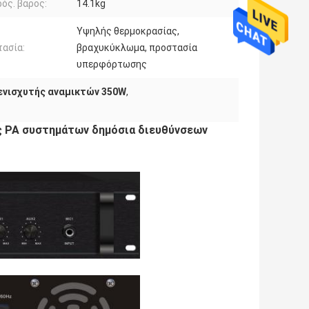
ός. βάρος:
14.1kg
Υψηλής θερμοκρασίας,
ασία:
βραχυκύκλωμα, προστασία
υπερφόρτωσης
 ενισχυτής αναμικτών 350W
,
ας PA συστημάτων δημόσια διευθύνσεων