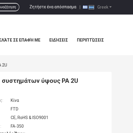
Ζητήστε ένα απόσπασμα
|
Greek
Αναζήτηση
ΕΛΆΤΕ ΣΕ ΕΠΑΦΉ ΜΕ
ΕΙΔΉΣΕΙΣ
ΠΕΡΙΠΤΏΣΕΙΣ
A 2U
S συστημάτων ύψους PA 2U
ς:
Κίνα
FTD
CE, RoHS & ISO9001
:
FA-350