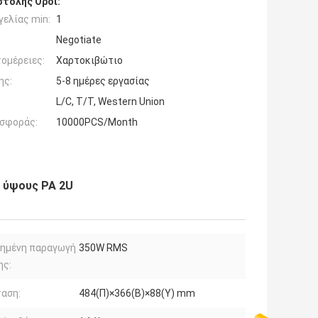
τολής Όροι:
ελίας min:
1
Negotiate
ομέρειες:
Χαρτοκιβώτιο
ης:
5-8 ημέρες εργασίας
L/C, T/T, Western Union
σφοράς:
10000PCS/Month
 ύψους PA 2U
μημένη παραγωγή
350W RMS
ης:
αση:
484(Π)×366(Β)×88(Υ) mm