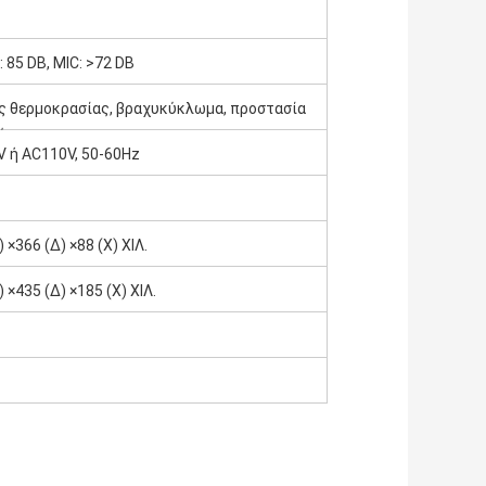
: 85 DB, MIC: >72 DB
 θερμοκρασίας, βραχυκύκλωμα, προστασία
όρτωσης
 ή AC110V, 50-60Hz
 ×366 (Δ) ×88 (Χ) ΧΙΛ.
 ×435 (Δ) ×185 (Χ) ΧΙΛ.