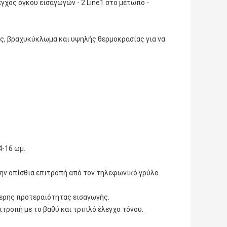
εγχος όγκου εισαγωγών ‐ 2 Line1 στο μέτωπο -
ς, βραχυκύκλωμα και υψηλής θερμοκρασίας για να
4-16 ωμ.
την οπίσθια επιτροπή από τον τηλεφωνικό γρύλο.
ερης προτεραιότητας εισαγωγής.
ιτροπή με το βαθύ και τριπλό έλεγχο τόνου.