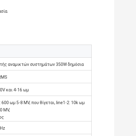
σία.
τής αναμικτών συστημάτων 350W δημόσια
ύνσεων
RMS
00V και 4-16 ωμ
 600 ωμ 5-8 MV, που θίγεται, line1-2: 10k ωμ
0 MV,
ος
KHz