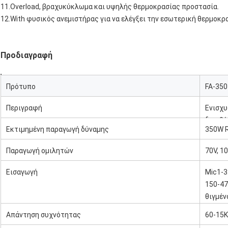
11.Overload, βραχυκύκλωμα και υψηλής θερμοκρασίας προστασία.
12.With φυσικός ανεμιστήρας για να ελέγξει την εσωτερική θερμοκρα
Προδιαγραφή
Πρότυπο
FA-350
Περιγραφή
Ενισχυ
διευθ
Εκτιμημένη παραγωγή δύναμης
350W 
Παραγωγή ομιλητών
70V, 1
Εισαγωγή
Mic1-3:
150-47
θιγμέν
Απάντηση συχνότητας
60-15