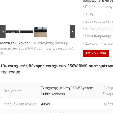
Πληρωμής & Αποσ
Ποσότητα παραγγ
Τιμή:
Συσκευασία λεπτ
Χρόνος παράδοσ
Όροι πληρωμής:
Μεγάλες Εικόνας :
19» ενισχυτής δύναμης
Δυνατότητα προ
ενισχυτών 350W RMS συστημάτων ύψους PA
Επικοινωνία
2U
19» ενισχυτής δύναμης ενισχυτών 350W RMS συστημάτων
περιγραφή
Ενισχυτής μείκτη 350W System
Εκτι
Περιγραφή:
Public Address
δύναμ
Κατανάλωση ισχύος:
485W
Διάστ