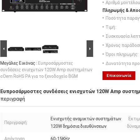
Αριθμό μοντέλου
Πληρωμής & Αποσ
Ποσότητα παραγγ
Τιμή:
Συσκευασία λεπτ
Χρόνος παράδοσ
Όροι πληρωμής:
Μεγάλες Εικόνας :
Ευπροσάρμοστες
Δυνατότητα προ
συνδέσεις ενισχυτών 120W Amp συστημάτων
Επικοινωνία
cOem RoHS PA για το ξενοδοχείο BGM
Ευπροσάρμοστες συνδέσεις ενισχυτών 120W Amp συστημ
περιγραφή
Ενισχυτής αναμικτών συστημάτων
Εκτι
Περιγραφή:
120W δημόσια διευθύνσεων
δύναμ
Απάντηση
60-15KHz