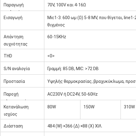
Παραγωγή
70V, 100V και 4-16Ω
δύναμης
ομιλητών
Εισαγωγή
Mic1-3: 600 ωμ (Ω) 5-8 MV, που θίγεται, line1-
θιγμένος
Απάντηση
60-15KHz
συχνότητας
THD
<0>
S/N αναλογία
Γραμμή: 85 DB, MIC: >72 DB
Προστασία
Υψηλής θερμοκρασίας, βραχυκύκλωμα, προ
Παροχή
AC230V ή DC24V, 50-60Hz
ηλεκτρικού
Κατανάλωση
80W
150W
310W
ρεύματος
ισχύος
Διάσταση
484 (W) ×366 (Δ) ×88 (Χ) ΧΙΛ.