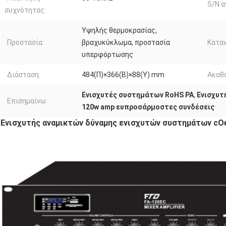
S/N α
συχνότητας:
Υψηλής θερμοκρασίας,
Προστασία:
βραχυκύκλωμα, προστασία
Καταν
υπερφόρτωσης
Διάσταση:
484(Π)×366(Β)×88(Υ) mm
Ακαθά
Ενισχυτές συστημάτων RoHS PA
,
Ενισχυτ
Επισημαίνω:
120w amp ευπροσάρμοστες συνδέσεις
Ενισχυτής αναμικτών δύναμης ενισχυτών συστημάτων cO