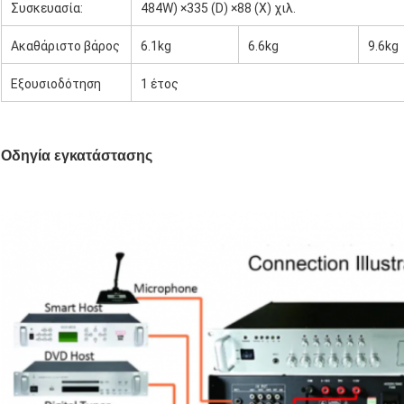
Συσκευασία:
484W) ×335 (D) ×88 (Χ) χιλ.
Ακαθάριστο βάρος
6.1kg
6.6kg
9.6kg
Εξουσιοδότηση
1 έτος
Οδηγία εγκατάστασης