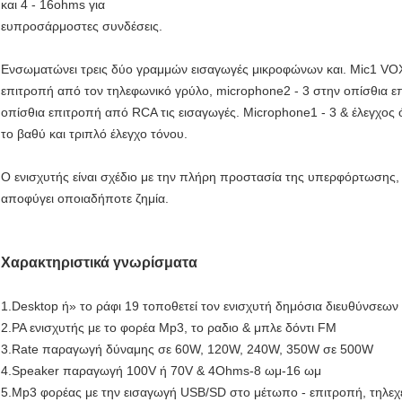
και 4 ‐ 16ohms για
ευπροσάρμοστες συνδέσεις.
Ενσωματώνει τρεις δύο γραμμών εισαγωγές μικροφώνων και. Mic1 VOX
επιτροπή από τον τηλεφωνικό γρύλο, microphone2 ‐ 3 στην οπίσθια ε
οπίσθια επιτροπή από RCA τις εισαγωγές. Microphone1 ‐ 3 & έλεγχος 
το βαθύ και τριπλό έλεγχο τόνου.
Ο ενισχυτής είναι σχέδιο με την πλήρη προστασία της υπερφόρτωσης
αποφύγει οποιαδήποτε ζημία.
Χαρακτηριστικά γνωρίσματα
1.Desktop ή» το ράφι 19 τοποθετεί τον ενισχυτή δημόσια διευθύνσεων
2.PA ενισχυτής με το φορέα Mp3, το ραδιο & μπλε δόντι FM
3.Rate παραγωγή δύναμης σε 60W, 120W, 240W, 350W σε 500W
4.Speaker παραγωγή 100V ή 70V & 4Ohms-8 ωμ-16 ωμ
5.Mp3 φορέας με την εισαγωγή USB/SD στο μέτωπο - επιτροπή, τηλεχει