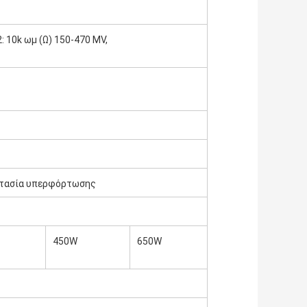
2: 10k ωμ (Ω) 150-470 MV,
στασία υπερφόρτωσης
450W
650W