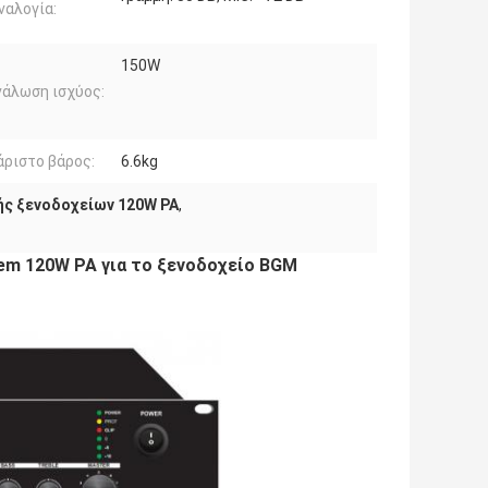
ναλογία:
150W
άλωση ισχύος:
ριστο βάρος:
6.6kg
ής ξενοδοχείων 120W PA
,
em 120W PA για το ξενοδοχείο BGM