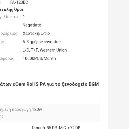
:
FA-120EC
τολής Όροι:
ελίας min:
1
Negotiate
ομέρειες:
Χαρτοκιβώτιο
ης:
5-8 ημέρες εργασίας
L/C, T/T, Western Union
σφοράς:
10000PCS/Month
άτων cOem RoHS PA για το ξενοδοχείο BGM
μημένη παραγωγή
120w
ης:
Γραμμή: 85 DB, MIC: >72 DB