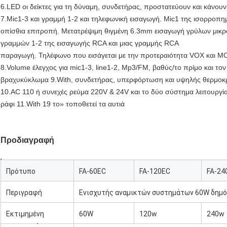
6.LED οι δείκτες για τη δύναμη, συνδετήρας, προστατεύουν και κάνου
7.Mic1-3 και γραμμή 1-2 και τηλεφωνική εισαγωγή. Mic1 της ισορροπ
οπίσθια επιτροπή. Μετατρέψιμη θιγμένη 6.3mm εισαγωγή γρύλων μι
γραμμών 1-2 της εισαγωγής RCA και μιας γραμμής RCA
παραγωγή. Τηλέφωνο που εισάγεται με την προτεραιότητα VOX και MO
8.Volume έλεγχος για mic1-3, line1-2, Mp3/FM, βαθύς/το πρίμο και τον
βραχυκύκλωμα 9.With, συνδετήρας, υπερφόρτωση και υψηλής θερμοκ
10.AC 110 ή συνεχές ρεύμα 220V & 24V και το δύο σύστημα λειτουργί
ράφι 11.With 19 το» τοποθετεί τα αυτιά
Προδιαγραφή
Πρότυπο
FA-60EC
FA-120EC
FA-24
Περιγραφή
Ενισχυτής αναμικτών συστημάτων 60W δημό
Εκτιμημένη
60W
120w
240w
παραγωγή