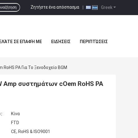
Ζητήστε ένα απόσπασμα
|
Greek
Αναζήτηση
ΕΛΆΤΕ ΣΕ ΕΠΑΦΉ ΜΕ
ΕΙΔΉΣΕΙΣ
ΠΕΡΙΠΤΏΣΕΙΣ
 RoHS PA Για Το Ξενοδοχείο BGM
W Amp συστημάτων cOem RoHS PA
ς:
Κίνα
FTD
CE, RoHS & ISO9001