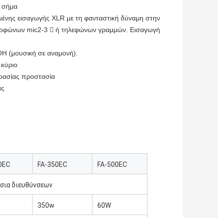
ν σήμα
ημένης εισαγωγής XLR με τη φανταστική δύναμη στην
κροφώνων mic2-3  ή τηλεφώνων γραμμών. Εισαγωγή
H (μουσική σε αναμονή).
 κύριο
ρασίας προστασία
ας
0EC
FA-350EC
FA-500EC
σια διευθύνσεων
350w
60W