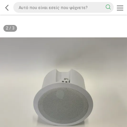
2
/
3