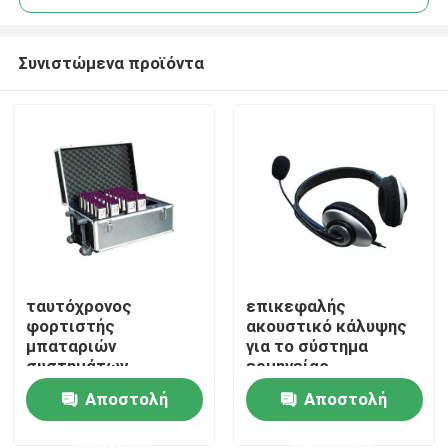
Συνιστώμενα προϊόντα
ταυτόχρονος
επικεφαλής
Σπίτι
φορτιστής
ακουστικό κάλυψης
μπαταριών
για το σύστημα
συστημάτων
ερμηνείας
Προϊόντα
ερμηνείας παροχής
Αποστολή
Αποστολή
ηλεκτρικού
ρεύματος φορτιστών
ερώτησης
ερώτησης
Βίντεο
μπαταριών