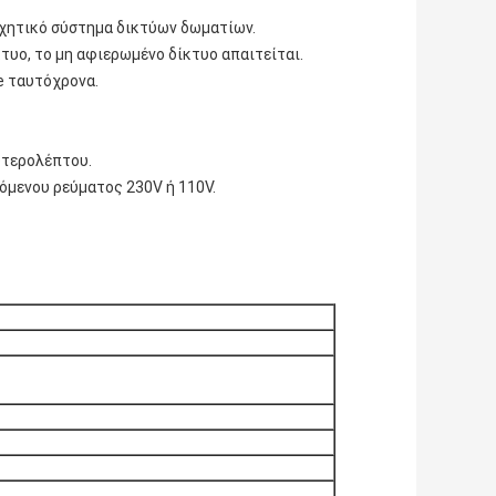
ηχητικό σύστημα δικτύων δωματίων.
τυο, το μη αφιερωμένο δίκτυο απαιτείται.
e ταυτόχρονα.
υτερολέπτου.
όμενου ρεύματος 230V ή 110V.