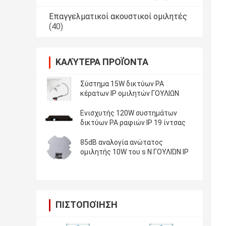
Επαγγελματικοί ακουστικοί ομιλητές
(40)
ΚΑΛΎΤΕΡΑ ΠΡΟΪΌΝΤΑ
Σύστημα 15W δικτύων PA
κέρατων IP ομιλητών ΓΟΥΛΙΩΝ
Ενισχυτής 120W συστημάτων
δικτύων PA ραφιών IP 19 ίντσας
85dB αναλογία ανώτατος
ομιλητής 10W του s Ν ΓΟΥΛΙΏΝ IP
ΠΙΣΤΟΠΟΊΗΣΗ