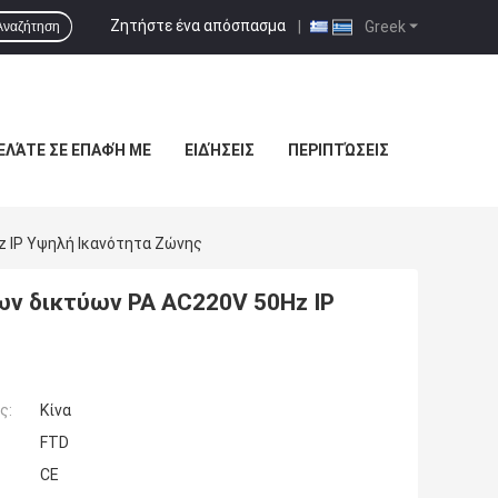
Ζητήστε ένα απόσπασμα
|
Greek
Αναζήτηση
ΕΛΆΤΕ ΣΕ ΕΠΑΦΉ ΜΕ
ΕΙΔΉΣΕΙΣ
ΠΕΡΙΠΤΏΣΕΙΣ
 IP Υψηλή Ικανότητα Ζώνης
ν δικτύων PA AC220V 50Hz IP
ς:
Κίνα
FTD
CE