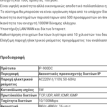
ενισχυτή και τους ομιλητές 100 βολτ.
Είναι υψηλή ικανότητα αλλά οικονομικώς αποδοτικό πολλαπλάσιο 
Το σύστημα θα μπορούσε να είναι οργάνωση πέρα από το υπάρχον δίκ
Ικανότητα συστημάτων περισσότερων από 500 προσαρμοστών on-lin
Ικανότητα του ενισχυτή 1000W δύναμης ελέγχου.
Υποστήριξη LAN/WAN και δίκτυο Ίντερνετ.
Καθυστέρηση στοιχείων δικτύων λιγότερο από 10 χιλιοστών του δε
Ελέγξιμη παροχή ηλεκτρικού ρεύματος προγράμματος του εναλλασσ
Προδιαγραφή
Πρότυπο
IP-900DC
Περιγραφή
Ακουστικός προενισχυτής δικτύων IP
Παροχή ηλεκτρικού
AC220V ή 110V, 50-60Hz
ρεύματος
Κατανάλωση ισχύος
5W
Πρωτόκολλο δικτύων
TCP, UDP, ARP, ICMP, IGMP
Ταχύτητα δικτύων
10/100Mbps
Ακουστική
8KHz-48KHz, 16 μπιτ