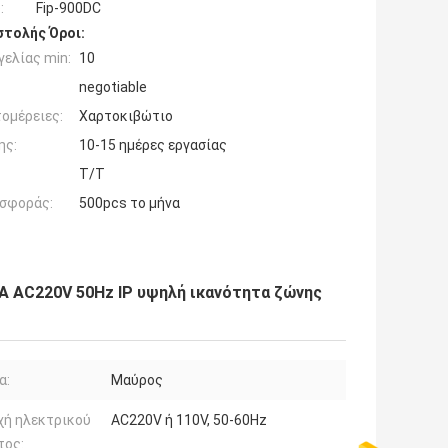
:
Fip-900DC
τολής Όροι:
ελίας min:
10
negotiable
ομέρειες:
Χαρτοκιβώτιο
ης:
10-15 ημέρες εργασίας
T/T
σφοράς:
500pcs το μήνα
 AC220V 50Hz IP υψηλή ικανότητα ζώνης
α:
Μαύρος
χή ηλεκτρικού
AC220V ή 110V, 50-60Hz
τος: