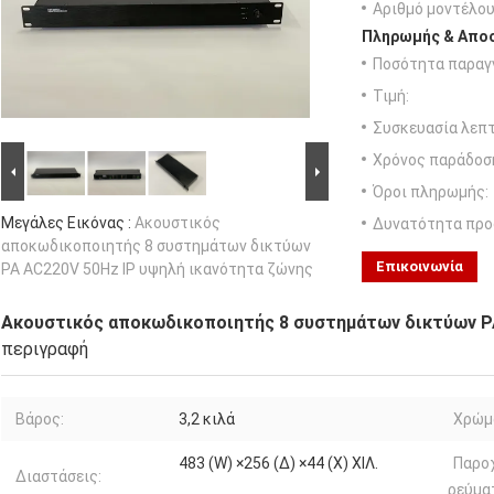
Αριθμό μοντέλου
Πληρωμής & Αποσ
Ποσότητα παραγγ
Τιμή:
Συσκευασία λεπτ
Χρόνος παράδοσ
Όροι πληρωμής:
Μεγάλες Εικόνας :
Ακουστικός
Δυνατότητα προ
αποκωδικοποιητής 8 συστημάτων δικτύων
Επικοινωνία
PA AC220V 50Hz IP υψηλή ικανότητα ζώνης
Ακουστικός αποκωδικοποιητής 8 συστημάτων δικτύων PA
περιγραφή
Βάρος:
3,2 κιλά
Χρώμ
483 (W) ×256 (Δ) ×44 (Χ) ΧΙΛ.
Παρο
Διαστάσεις:
ρεύμα