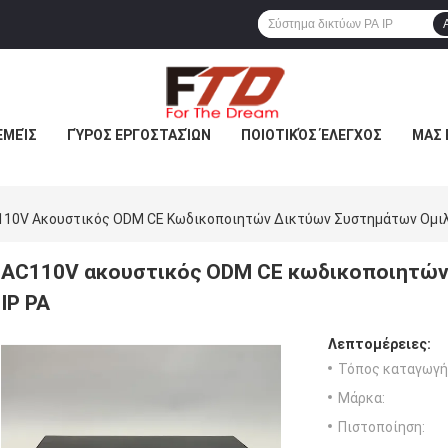
ΕΜΕΊΣ
ΓΎΡΟΣ ΕΡΓΟΣΤΑΣΊΩΝ
ΠΟΙΟΤΙΚΌΣ ΈΛΕΓΧΟΣ
ΜΑΣ 
110V Ακουστικός ODM CE Κωδικοποιητών Δικτύων Συστημάτων Ομιλ
AC110V ακουστικός ODM CE κωδικοποιητών
IP PA
Λεπτομέρειες:
Τόπος καταγωγή
Μάρκα:
Πιστοποίηση: