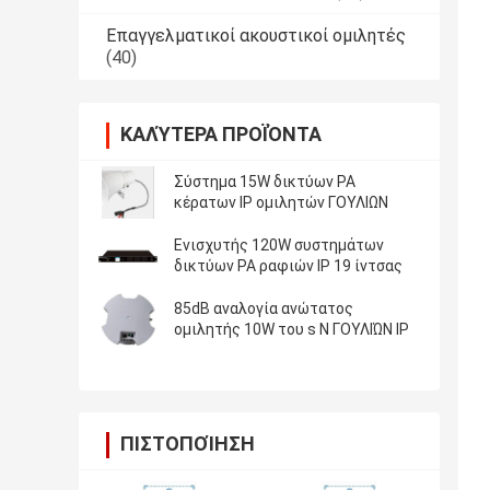
Επαγγελματικοί ακουστικοί ομιλητές
(40)
ΚΑΛΎΤΕΡΑ ΠΡΟΪΌΝΤΑ
Σύστημα 15W δικτύων PA
κέρατων IP ομιλητών ΓΟΥΛΙΩΝ
Ενισχυτής 120W συστημάτων
δικτύων PA ραφιών IP 19 ίντσας
85dB αναλογία ανώτατος
ομιλητής 10W του s Ν ΓΟΥΛΙΏΝ IP
ΠΙΣΤΟΠΟΊΗΣΗ