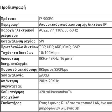
Προδιαγραφή
Πρότυπο
IP-900EC
Περιγραφή
Ακουστικός κωδικοποιητής δικτύων IP
Παροχή ηλεκτρικού
AC220V ή 110V, 50-60Hz
ρεύματος
Κατανάλωση ισχύος
5W
Πρωτόκολλο δικτύων
TCP, UDP, ARP, ICMP, IGMP
Ταχύτητα δικτύων
10/100Mbps
Ακουστική
8KHz-48KHz, 16 μπιτ
δειγματοληψία
Ποσοστό μετάδοσης
8Kbps σε 320Kbps
S/N αναλογία
≥90dB
Απάντηση
20Hz-20KHz
συχνότητας
Καθυστέρηση
<20 milliseconds="">
στοιχείων
Συνδετήρας
Ένας λιμένας RJ45 για το τοπικό LAN, ένα au
μικροφώνων, λιμένας SD