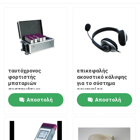
ταυτόχρονος
επικεφαλής
φορτιστής
ακουστικό κάλυψης
μπαταριών
για το σύστημα
συστημάτων
ερμηνείας
ερμηνείας παροχής
Σπίτι
Αποστολή
Αποστολή
ηλεκτρικού
ρεύματος φορτιστών
ερώτησης
ερώτησης
μπαταριών
Προϊόντα
Βίντεο