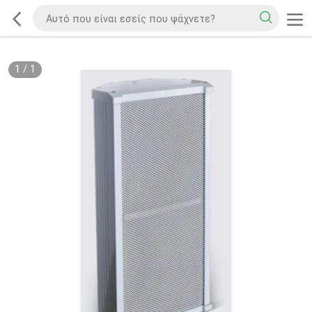
1
/
1