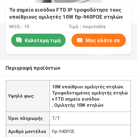
Το σημείο εισόδου FTD IP τροφοδότησε τους
υπαίθριους ομιλητές 10W fip-940POE στηλών
MOQ：10
Τιμή：negotiable
Καλύτερη τιμή
Μας ελάτε σε
επαφή με
Περιγραφή προϊόντων
10W υπαίθριοι ομιλητές στηλών
,
Τροφοδοτημένος ομιλητής στηλώ
Υψηλό φως:
ν FTD σημείο εισόδου
,
Ομιλητής 10W στηλών
Όροι πληρωμής
T/T
Αριθμό μοντέλου
Fip-940POE