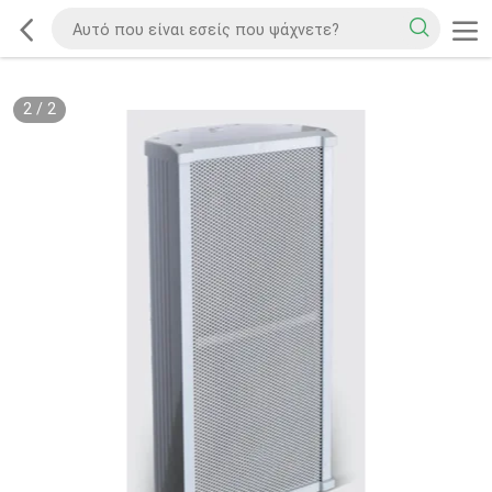
2
/
2