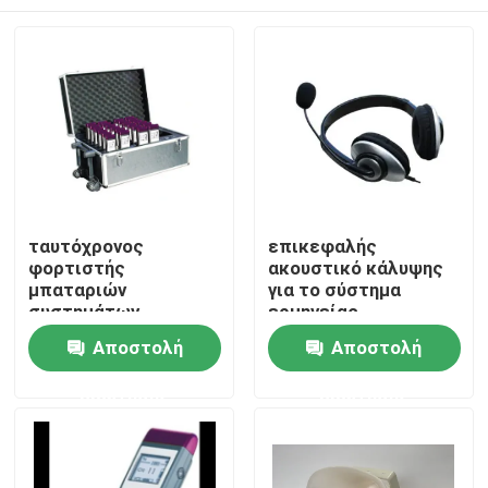
ταυτόχρονος
επικεφαλής
φορτιστής
ακουστικό κάλυψης
μπαταριών
για το σύστημα
συστημάτων
ερμηνείας
ερμηνείας παροχής
Σπίτι
Αποστολή
Αποστολή
ηλεκτρικού
ρεύματος φορτιστών
ερώτησης
ερώτησης
μπαταριών
Προϊόντα
Βίντεο