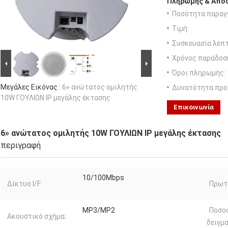
Πληρωμής & Αποσ
Ποσότητα παραγγ
Τιμή:
Συσκευασία λεπτ
Χρόνος παράδοσ
Όροι πληρωμής:
Μεγάλες Εικόνας :
6» ανώτατος ομιλητής
Δυνατότητα προ
10W ΓΟΥΛΙΩΝ IP μεγάλης έκτασης
Επικοινωνία
6» ανώτατος ομιλητής 10W ΓΟΥΛΙΩΝ IP μεγάλης έκτασης
περιγραφή
10/100Mbps
Δίκτυο I/F:
Πρωτ
MP3/MP2
Ποσο
Ακουστικό σχήμα:
δειγμ