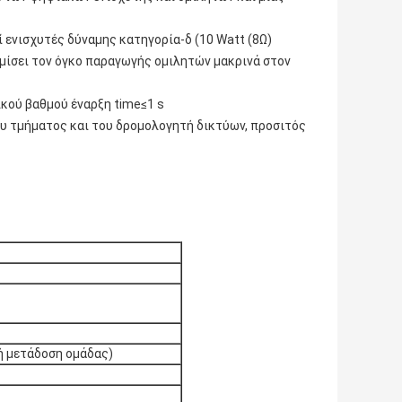
ενισχυτές δύναμης κατηγορία-δ (10 Watt (8Ω)
θμίσει τον όγκο παραγωγής ομιλητών μακρινά στον
κού βαθμού έναρξη time≤1 s
ου τμήματος και του δρομολογητή δικτύων, προσιτός
κή μετάδοση ομάδας)