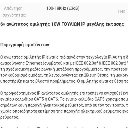
Απάντηση
100-18KHz (±3dB)
THD:
συχνότητας:
6» ανώτατος ομιλητής 10W ΓΟΥΛΙΩΝ IP μεγάλης έκτασης
Περιγραφή προϊόντων
Ο ανώτατος ομιλητής IP είναι ο πιό αργά στην τεχνολογία IP. Αυτή 
ανακοίνωσης Ethernet (συμβατού και με IEEE 802.3af & IEEE 802.3at) 
τη σχεδιασμένη ραδιοφωνική μετάδοση προγράμματος, την προτερα
τον καθορισμό ομάδας, τη λειτουργώντας επίβλεψη θέσης, τη μακρι
υποστήριξη και το βλαστό προβλήματος. Ο ομιλητής είναι σε θέση τ
Ο τροφοδοτημένος IP ανώτατος ομιλητής επιτρέπει να ενισχυθεί έν
ενιαίου καλωδίου CAT5 ή CAT6. Το ενιαίο καλώδιο CAT5 χρησιμοποιεί
σημάτων και η παροχή ηλεκτρικού ρεύματος, από αυτόν τον τρόπο, 
χωρίς οποιαδήποτε εκτίμηση της παροχής ηλεκτρικού ρεύματος εν
ρεύματος.