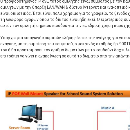
Ο τροφοδοτημένος IP ανώτατος ομιλητής είναι συμβατός με τον καθο
ομιλητών με την ύπαρξη LAN/WAN & δίκτυο Ίντερνετ και ίνα-οπτικό 
είναι οικιστικός. Έτσι είναι πολύ χρήσιμο για το γραφείο, το ξενοδο
τη λεωφόρο αγορών όπου το δίκτυο είναι ήδη εκεί. Ο εξωτερικός συ
αυτόν τον ομιλητή σημείου εισόδου για την εφεδρική χρήση παροχή
Υπάρχει μια εισαγωγή κουμπιών κλήσης έκτακτης ανάγκης για να συ
ανάγκης, με τη συμπίεση του κουμπιού, ο μακρινός σταθμός fip-900
του ή θα προετοιμάσει τον αριθμό δωματίων με το κουδούνι δαχτυλι
επιτρέπει να γίνει η ανακοίνωση σε αυτό το δωμάτιο από την απάντη