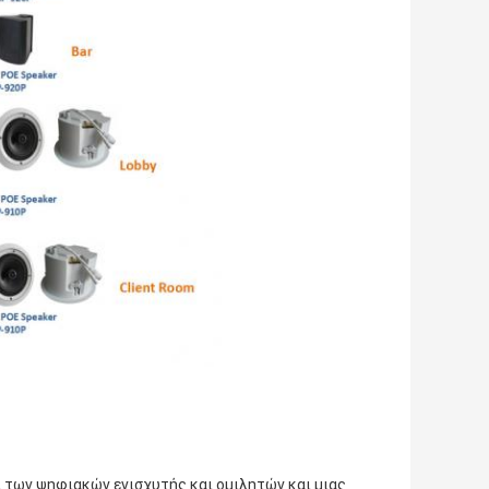
των ψηφιακών ενισχυτής και ομιλητών και μιας