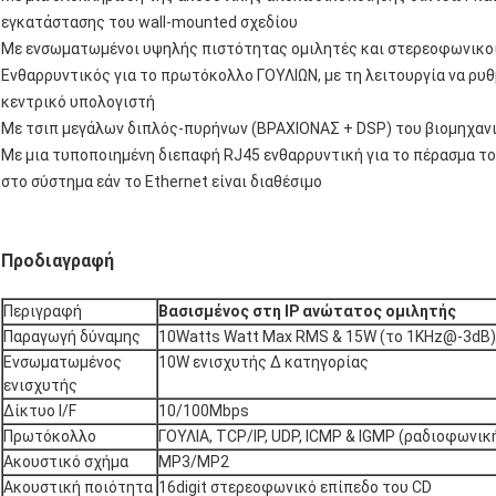
εγκατάστασης του wall-mounted σχεδίου
Με ενσωματωμένοι υψηλής πιστότητας ομιλητές και στερεοφωνικοί 
Ενθαρρυντικός για το πρωτόκολλο ΓΟΥΛΙΩΝ, με τη λειτουργία να ρυ
κεντρικό υπολογιστή
Με τσιπ μεγάλων διπλός-πυρήνων (ΒΡΑΧΙΟΝΑΣ + DSP) του βιομηχανι
Με μια τυποποιημένη διεπαφή RJ45 ενθαρρυντική για το πέρασμα τ
στο σύστημα εάν το Ethernet είναι διαθέσιμο
Προδιαγραφή
Περιγραφή
Βασισμένος στη IP ανώτατος ομιλητής
Παραγωγή δύναμης
10Watts Watt Max RMS & 15W (το 1KHz@-3dB)
Ενσωματωμένος
10W ενισχυτής Δ κατηγορίας
ενισχυτής
Δίκτυο I/F
10/100Mbps
Πρωτόκολλο
ΓΟΥΛΙΑ, TCP/IP, UDP, ICMP & IGMP (ραδιοφωνι
Ακουστικό σχήμα
MP3/MP2
Ακουστική ποιότητα
16digit στερεοφωνικό επίπεδο του CD