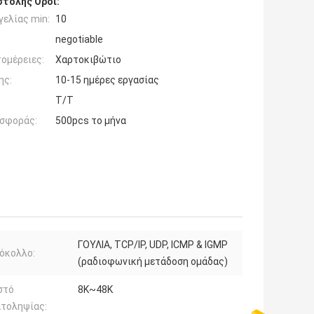
τολής Όροι:
ελίας min:
10
negotiable
ομέρειες:
Χαρτοκιβώτιο
ης:
10-15 ημέρες εργασίας
T/T
σφοράς:
500pcs το μήνα
ΓΟΥΛΙΑ, TCP/IP, UDP, ICMP & IGMP
όκολλο:
(ραδιοφωνική μετάδοση ομάδας)
στό
8K~48K
ατοληψίας: