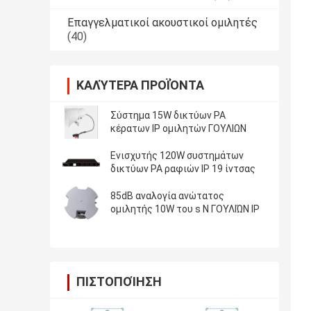
Επαγγελματικοί ακουστικοί ομιλητές
(40)
ΚΑΛΎΤΕΡΑ ΠΡΟΪΌΝΤΑ
Σύστημα 15W δικτύων PA
κέρατων IP ομιλητών ΓΟΥΛΙΩΝ
Ενισχυτής 120W συστημάτων
δικτύων PA ραφιών IP 19 ίντσας
85dB αναλογία ανώτατος
ομιλητής 10W του s Ν ΓΟΥΛΙΏΝ IP
ΠΙΣΤΟΠΟΊΗΣΗ