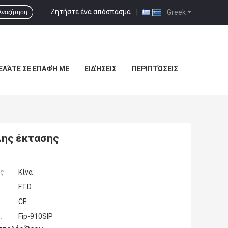
Ζητήστε ένα απόσπασμα
|
Greek
Αναζήτηση
ΕΛΆΤΕ ΣΕ ΕΠΑΦΉ ΜΕ
ΕΙΔΉΣΕΙΣ
ΠΕΡΙΠΤΏΣΕΙΣ
λης έκτασης
ς:
Κίνα
FTD
CE
:
Fip-910SIP