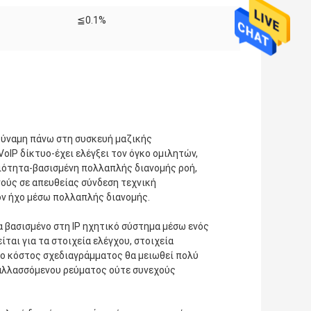
≦0.1%
η δύναμη πάνω στη συσκευή μαζικής
VoIP δίκτυο-έχει ελέγξει τον όγκο ομιλητών,
ιότητα-βασισμένη πολλαπλής διανομής ροή,
νούς σε απευθείας σύνδεση τεχνική
ον ήχο μέσω πολλαπλής διανομής.
α βασισμένο στη IP ηχητικό σύστημα μέσω ενός
ται για τα στοιχεία ελέγχου, στοιχεία
το κόστος σχεδιαγράμματος θα μειωθεί πολύ
αλλασσόμενου ρεύματος ούτε συνεχούς