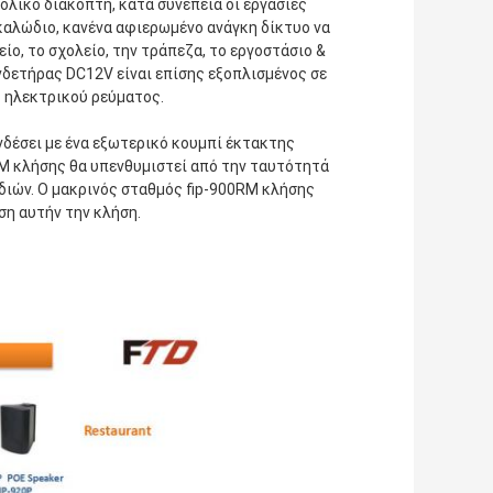
λικό διακόπτη, κατά συνέπεια οι εργασίες
καλώδιο, κανένα αφιερωμένο ανάγκη δίκτυο να
χείο, το σχολείο, την τράπεζα, το εργοστάσιο &
νδετήρας DC12V είναι επίσης εξοπλισμένος σε
ς ηλεκτρικού ρεύματος.
νδέσει με ένα εξωτερικό κουμπί έκτακτης
TM κλήσης θα υπενθυμιστεί από την ταυτότητά
διών. Ο μακρινός σταθμός fip-900RM κλήσης
ση αυτήν την κλήση.