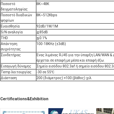
Ποσοστό
8K~48K
δειγματοληψίας
Ποσοστό δυαδικών
8K~512Kbps
ψηφίων
Ευαισθησία
92dB/1W/1M
S/N αναλογία
≧85dB
THD
≦0.1%
Απάντηση
100-18KHz (±3dB)
συχνότητας
Συνδετήρας
Ένας λιμένας RJ45 για την ύπαρξη LAN/WAN & 
έρχεται σε επαφή με μέσα και επαφή έξω.
Εισαγωγή δύναμης
Σημείο εισόδου 802.3af ή σημείο εισόδου 802.
Temp λειτουργίας
-30 σε 55℃
Διάσταση
200 (διάμετρος) ×100 (βάθος) χιλ.
Certifications&Exhibition