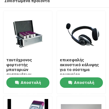
Συνιστώμενα προϊόντα
ταυτόχρονος
επικεφαλής
φορτιστής
ακουστικό κάλυψης
μπαταριών
για το σύστημα
συστημάτων
ερμηνείας
Σπίτι
ερμηνείας παροχής
Αποστολή
Αποστολή
ηλεκτρικού
ρεύματος φορτιστών
Προϊόντα
ερώτησης
ερώτησης
μπαταριών
Βίντεο