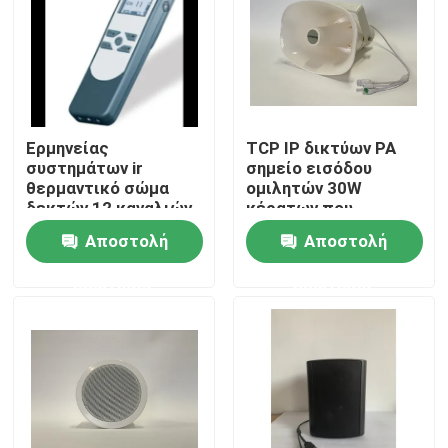
Περίπου εμείς
Γύρος εργοστασίων
Ερμηνείας
TCP IP δικτύων PA
συστημάτων ir
σημείο εισόδου
Ποιοτικός έλεγχος
θερμαντικό σώμα
ομιλητών 30W
δεκτών 12 καναλιών
κέρατων που
IR ασύρματο
τροφοδοτείται
Αποστολή
Αποστολή
Μας ελάτε σε επαφή με
υπαίθριο
ερώτησης
ερώτησης
Ειδήσεις
Περιπτώσεις
Ενισχυτής συστημάτων PA