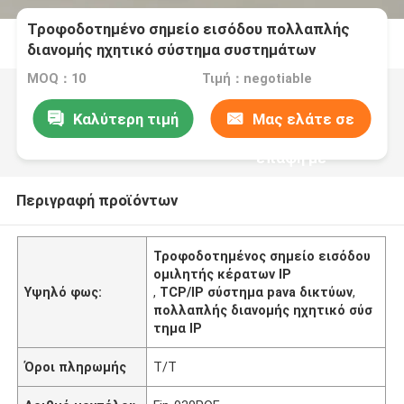
Τροφοδοτημένο σημείο εισόδου πολλαπλής
διανομής ηχητικό σύστημα συστημάτων
δικτύων PAVA ομιλητών TCP/IP κέρατων IP
MOQ：10
Τιμή：negotiable
Καλύτερη τιμή
Μας ελάτε σε
επαφή με
Περιγραφή προϊόντων
Τροφοδοτημένος σημείο εισόδου
ομιλητής κέρατων IP
Υψηλό φως:
,
TCP/IP σύστημα pava δικτύων
,
πολλαπλής διανομής ηχητικό σύσ
τημα IP
Όροι πληρωμής
T/T