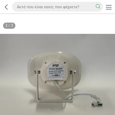
2
/
3